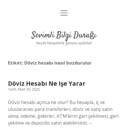
menüyü
Anasayfa
aç
Gizlilik Politikası
Sevimli Bilgi Durağı
Yasal Uyarı
Neşeli hikayelerle gününü aydınlat!
Hakkımızda
Etiket:
Döviz hesabı nasıl bozdurulur
Döviz Hesabı Ne Işe Yarar
Tarih: Mart 30, 2025
Döviz hesabı açınca ne olur? Bu hesapla, iç ve
uluslararası para transferleri, döviz ve satış satın
alma, ödeme, giderler, ATM’lerin geri çekilmesi, geri
çekilme ve depozito satın alabilirsiniz. –