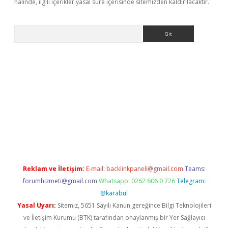
halinde, ilgili içerikler yasal süre içerisinde sitemizden kaldırılacaktır.
Arama
exper.xyz
Reklam ve İletişim:
E-mail:
backlinkpaneli@gmail.com
Teams:
forumhizmeti@gmail.com
Whatsapp: 0262 606 0 726
Telegram:
@karabul
Yasal Uyarı:
Sitemiz, 5651 Sayılı Kanun gereğince Bilgi Teknolojileri
ve İletişim Kurumu (BTK) tarafından onaylanmış bir Yer Sağlayıcı