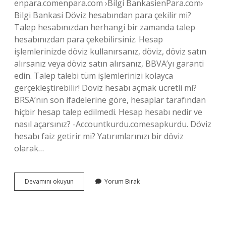
enpara.comenpara.com ›Bilgi BankasienPara.com›
Bilgi Bankasi Döviz hesabından para çekilir mi?
Talep hesabınızdan herhangi bir zamanda talep
hesabınızdan para çekebilirsiniz. Hesap
işlemlerinizde döviz kullanırsanız, döviz, döviz satın
alırsanız veya döviz satın alırsanız, BBVA’yı garanti
edin. Talep talebi tüm işlemlerinizi kolayca
gerçekleştirebilir! Döviz hesabı açmak ücretli mi?
BRSA’nın son ifadelerine göre, hesaplar tarafından
hiçbir hesap talep edilmedi. Hesap hesabı nedir ve
nasıl açarsınız? -Accountkurdu.comesapkurdu. Döviz
hesabı faiz getirir mi? Yatırımlarınızı bir döviz
olarak…
Döviz
Devamını okuyun
Yorum Bırak
Hesabı
Ne
Işe
Yarar