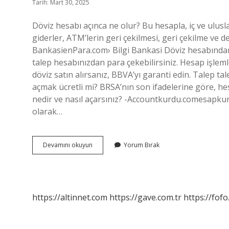
Tarih: Mart 30, 2025
Döviz hesabı açınca ne olur? Bu hesapla, iç ve ulusla
giderler, ATM’lerin geri çekilmesi, geri çekilme ve d
BankasienPara.com› Bilgi Bankasi Döviz hesabından
talep hesabınızdan para çekebilirsiniz. Hesap işlemle
döviz satın alırsanız, BBVA’yı garanti edin. Talep tal
açmak ücretli mi? BRSA’nın son ifadelerine göre, he
nedir ve nasıl açarsınız? -Accountkurdu.comesapkurdu
olarak…
Döviz
Devamını okuyun
Yorum Bırak
Hesabı
Ne
Işe
Yarar
https://altinnet.com
https://gave.com.tr
https://fofo