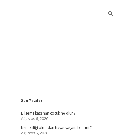
Sidebar
Son Yazılar
betci güncel giriş
b
Bilsem’i kazanan çocuk ne olur ?
Ağustos 6, 2026
Kemik iliği olmadan hayat yaşanabilir mi ?
Ağustos 5, 2026