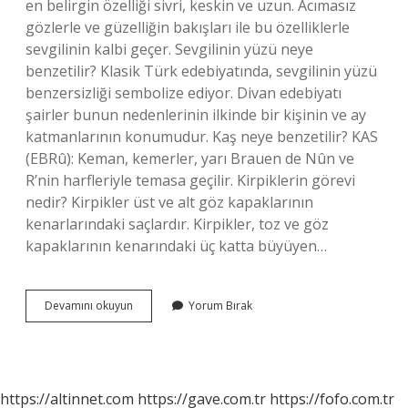
en belirgin özelliği sivri, keskin ve uzun. Acımasız
gözlerle ve güzelliğin bakışları ile bu özelliklerle
sevgilinin kalbi geçer. Sevgilinin yüzü neye
benzetilir? Klasik Türk edebiyatında, sevgilinin yüzü
benzersizliği sembolize ediyor. Divan edebiyatı
şairler bunun nedenlerinin ilkinde bir kişinin ve ay
katmanlarının konumudur. Kaş neye benzetilir? KAS
(EBRû): Keman, kemerler, yarı Brauen de Nûn ve
R’nin harfleriyle temasa geçilir. Kirpiklerin görevi
nedir? Kirpikler üst ve alt göz kapaklarının
kenarlarındaki saçlardır. Kirpikler, toz ve göz
kapaklarının kenarındaki üç katta büyüyen…
Kirpikler
Devamını okuyun
Yorum Bırak
Neye
Benzetilir
https://altinnet.com
https://gave.com.tr
https://fofo.com.tr