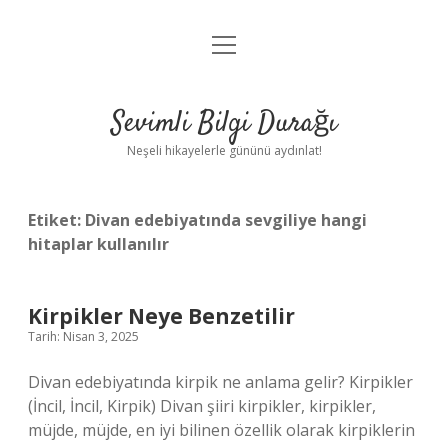
menüyü
Anasayfa
aç
Gizlilik Politikası
Sevimli Bilgi Durağı
Yasal Uyarı
Neşeli hikayelerle gününü aydınlat!
Hakkımızda
Etiket:
Divan edebiyatında sevgiliye hangi
hitaplar kullanılır
Kirpikler Neye Benzetilir
Tarih: Nisan 3, 2025
Divan edebiyatında kirpik ne anlama gelir? Kirpikler
(İncil, İncil, Kirpik) Divan şiiri kirpikler, kirpikler,
müjde, müjde, en iyi bilinen özellik olarak kirpiklerin