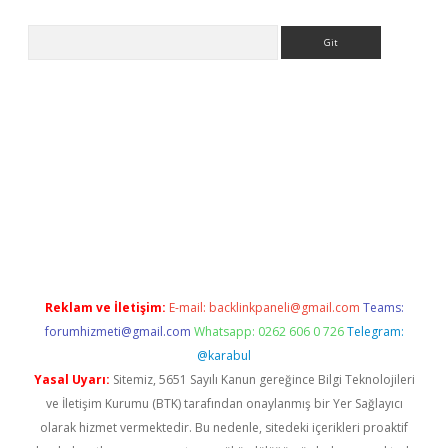
Arama
texper.xyz
Reklam ve İletişim:
E-mail:
backlinkpaneli@gmail.com
Teams:
forumhizmeti@gmail.com
Whatsapp: 0262 606 0 726
Telegram:
@karabul
Yasal Uyarı:
Sitemiz, 5651 Sayılı Kanun gereğince Bilgi Teknolojileri
ve İletişim Kurumu (BTK) tarafından onaylanmış bir Yer Sağlayıcı
olarak hizmet vermektedir. Bu nedenle, sitedeki içerikleri proaktif