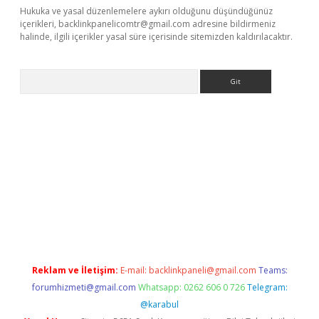
Hukuka ve yasal düzenlemelere aykırı olduğunu düşündüğünüz
içerikleri,
backlinkpanelicomtr@gmail.com
adresine bildirmeniz
halinde, ilgili içerikler yasal süre içerisinde sitemizden kaldırılacaktır.
Arama
exper.xyz
Reklam ve İletişim:
E-mail:
backlinkpaneli@gmail.com
Teams:
forumhizmeti@gmail.com
Whatsapp: 0262 606 0 726
Telegram:
@karabul