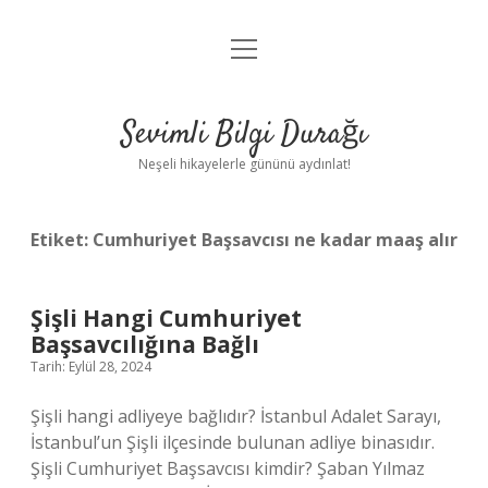
menüyü
Anasayfa
aç
Gizlilik Politikası
Sevimli Bilgi Durağı
Yasal Uyarı
Neşeli hikayelerle gününü aydınlat!
Hakkımızda
Etiket:
Cumhuriyet Başsavcısı ne kadar maaş alır
Şişli Hangi Cumhuriyet
Başsavcılığına Bağlı
Tarih: Eylül 28, 2024
Şişli hangi adliyeye bağlıdır? İstanbul Adalet Sarayı,
İstanbul’un Şişli ilçesinde bulunan adliye binasıdır.
Şişli Cumhuriyet Başsavcısı kimdir? Şaban Yılmaz