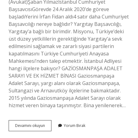
(Avukat)Şaban Yılmazİstanbul Cumhuriyet
BaşsavcısıGörevde 24 Aralık 2020’de göreve
başladıYerini İrfan Fidan aldı4 satır daha Cumhuriyet
Başsavcılığı nereye bağlıdır? Yargıtay Başsavcılığı,
Yargıtay’a bağlı bir birimdir. Misyonu, Türkiye’deki
üst düzey yetkililerin gerektiğinde Yargıtay’a sevk
edilmesini sağlamak ve zararlı siyasi partilerin
kapatılmasını Türkiye Cumhuriyeti Anayasa
Mahkemesi’nden talep etmektir. İstanbul Adliyesi
hangi ilçelere bakıyor? GAZİOSMANPAŞA ADALET
SARAYI VE EK HİZMET BİNASI Gaziosmanpaşa
Adalet Sarayı, yargı alanı olarak Gaziosmanpaşa,
Sultangazi ve Arnavutköy ilçelerine bakmaktadır.
2015 yılında Gaziosmanpaşa Adalet Sarayı olarak
hizmet veren binaya taşınmıştır. Bina yenilenerek…
Şişli
Devamını okuyun
Yorum Bırak
Hangi
Cumhuriyet