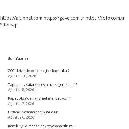
Başsavcılığına
Bağlı
https://altinnet.com
https://gave.com.tr
https://fofo.com.tr
Sitemap
Sidebar
Son Yazılar
2001 krizinde dolar kaçtan kaça çıktı ?
Ağustos 10, 2026
Tapuda ev satarken eşin rızası gerekir mi ?
Ağustos 8, 2026
Kapadokya’da hangi nehirler geçiyor ?
Ağustos 7, 2026
Bilsem’i kazanan çocuk ne olur ?
Ağustos 6, 2026
Kemik iliği olmadan hayat yaşanabilir mi ?