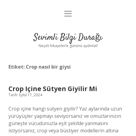
menüyü
Anasayfa
aç
Gizlilik Politikası
Sevimli Bilgi Durağı
Yasal Uyarı
Neşeli hikayelerle gününü aydınlat!
Hakkımızda
Etiket:
Crop nasıl bir giysi
Crop Içine Sütyen Giyilir Mi
Tarih: Eylül 17, 2024
Crop içine hangi sütyen giyilir? Yaz aylarında uzun
yürüyüşler yapmayı seviyorsanız ve omuzlarınızın
güneşte vücudunuzla eşit şekilde yanmasını
istiyorsanız, crop veya büstiyer modellerin altına