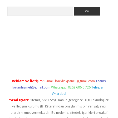
Arama
exper.xyz
Reklam ve İletişim:
E-mail:
backlinkpaneli@gmail.com
Teams:
forumhizmeti@gmail.com
Whatsapp: 0262 606 0 726
Telegram:
@karabul
Yasal Uyarı:
Sitemiz, 5651 Sayılı Kanun gereğince Bilgi Teknolojileri
ve İletişim Kurumu (BTK) tarafından onaylanmış bir Yer Sağlayıcı
olarak hizmet vermektedir. Bu nedenle, sitedeki içerikleri proaktif