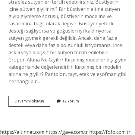
straplez sütyenleri tercih edebilirsiniz. Büstiyerin
içine sütyen giyilir mi? Bir büstiyerin altına sütyen
giyip giymeme sorusu, büstiyerin modeline ve
tasarımına bağlı olarak değişir. Büstiyer yeterli
desteği sağlıyorsa ve göğüsleri iyi kaldırıyorsa,
sütyen giymek gerekli değildir. Ancak, daha fazla
destek veya daha fazla dolgunluk istiyorsanız, ince
askılı veya dikişsiz bir sütyen tercih edilebilir.
Cropun Altına Ne Giyilir? Kırpılmış modeller dış giyim
kategorisinde değerlendirilir. Kırpılmış bir modelin
altına ne giyilir? Pantolon, tayt, etek ve eşofman gibi
herhangi bir…
Crop
Devamını okuyun
12 Yorum
Içine
Sütyen
Giyilir
Mi
https://altinnet.com
https://gave.com.tr
https://fofo.com.tr