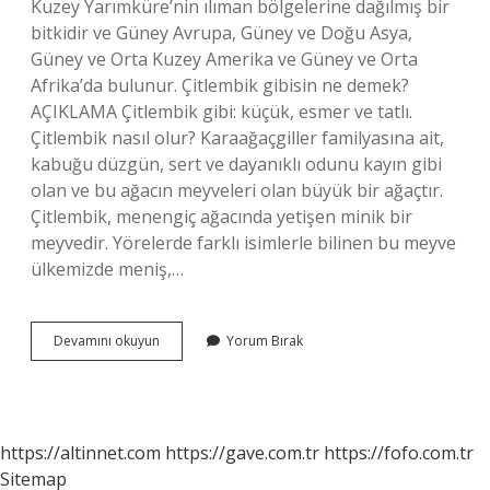
Kuzey Yarımküre’nin ılıman bölgelerine dağılmış bir
bitkidir ve Güney Avrupa, Güney ve Doğu Asya,
Güney ve Orta Kuzey Amerika ve Güney ve Orta
Afrika’da bulunur. Çitlembik gibisin ne demek?
AÇIKLAMA Çitlembik gibi: küçük, esmer ve tatlı.
Çitlembik nasıl olur? Karaağaçgiller familyasına ait,
kabuğu düzgün, sert ve dayanıklı odunu kayın gibi
olan ve bu ağacın meyveleri olan büyük bir ağaçtır.
Çitlembik, menengiç ağacında yetişen minik bir
meyvedir. Yörelerde farklı isimlerle bilinen bu meyve
ülkemizde meniş,…
Çitlenbik
Devamını okuyun
Yorum Bırak
Nasıl
Yazılır
https://altinnet.com
https://gave.com.tr
https://fofo.com.tr
Sitemap