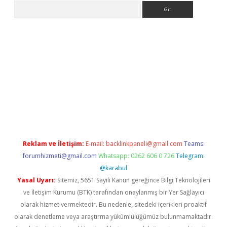
Arama
exper.xyz
Reklam ve İletişim:
E-mail:
backlinkpaneli@gmail.com
Teams:
forumhizmeti@gmail.com
Whatsapp: 0262 606 0 726
Telegram:
@karabul
Yasal Uyarı:
Sitemiz, 5651 Sayılı Kanun gereğince Bilgi Teknolojileri
ve İletişim Kurumu (BTK) tarafından onaylanmış bir Yer Sağlayıcı
olarak hizmet vermektedir. Bu nedenle, sitedeki içerikleri proaktif
olarak denetleme veya araştırma yükümlülüğümüz bulunmamaktadır.