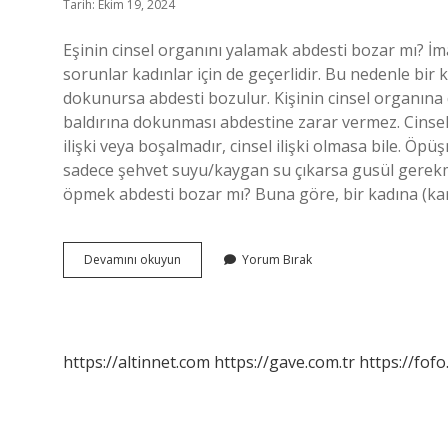
Tarih: Ekim 19, 2024
Eşinin cinsel organını yalamak abdesti bozar mı? İ
sorunlar kadınlar için de geçerlidir. Bu nedenle bir
dokunursa abdesti bozulur. Kişinin cinsel organına d
baldırına dokunması abdestine zarar vermez. Cinsel i
ilişki veya boşalmadır, cinsel ilişki olmasa bile. 
sadece şehvet suyu/kaygan su çıkarsa gusül gerekme
öpmek abdesti bozar mı? Buna göre, bir kadına (karıs
Cinsel
Devamını okuyun
Yorum Bırak
Organ
Yalamak
Abdest
Bozar
Mı
https://altinnet.com
https://gave.com.tr
https://fofo