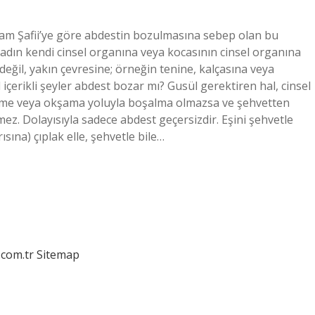
mam Şafii’ye göre abdestin bozulmasına sebep olan bu
 kadın kendi cinsel organına veya kocasının cinsel organına
eğil, yakın çevresine; örneğin tenine, kalçasına veya
çerikli şeyler abdest bozar mı? Gusül gerektiren hal, cinsel
Öpüşme veya okşama yoluyla boşalma olmazsa ve şehvetten
z. Dolayısıyla sadece abdest geçersizdir. Eşini şehvetle
ına) çıplak elle, şehvetle bile…
.com.tr
Sitemap