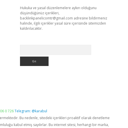
Hukuka ve yasal düzenlemelere aykırı olduğunu
düşündüğünüz içerikleri,
backlinkpanelicomtr@gmail.com
adresine bildirmeniz
halinde, ilgili içerikler yasal süre içerisinde sitemizden
kaldırılacaktır.
Arama
06 0 726
Telegram: @karabul
vermektedir. Bu nedenle, sitedeki içerikleri proaktif olarak denetleme
luğu kabul etmiş sayılırlar. Bu internet sitesi, herhangi bir marka,