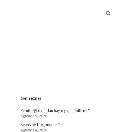
Sidebar
Son Yazılar
betci güncel giriş
betexper.xy
Kemik iliği olmadan hayat yaşanabilir mi ?
Ağustos 5, 2026
Avans bir borç mudur ?
Ağustos 4, 2026