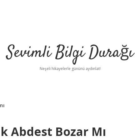
Sevimli Bilgi Durağı
Neşeli hikayelerle gününü aydınlat!
mı
k Abdest Bozar Mı