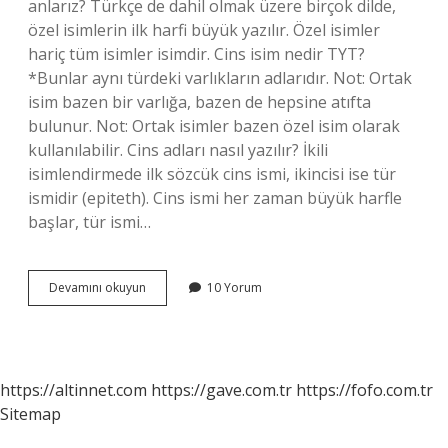
anlarız? Türkçe de dahil olmak üzere birçok dilde,
özel isimlerin ilk harfi büyük yazılır. Özel isimler
hariç tüm isimler isimdir. Cins isim nedir TYT?
*Bunlar aynı türdeki varlıkların adlarıdır. Not: Ortak
isim bazen bir varlığa, bazen de hepsine atıfta
bulunur. Not: Ortak isimler bazen özel isim olarak
kullanılabilir. Cins adları nasıl yazılır? İkili
isimlendirmede ilk sözcük cins ismi, ikincisi ise tür
ismidir (epiteth). Cins ismi her zaman büyük harfle
başlar, tür ismi…
Cins
Devamını okuyun
10 Yorum
Isim
Nedir
Ve
Örnekler
https://altinnet.com
https://gave.com.tr
https://fofo.com.tr
Sitemap