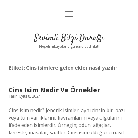
menüyü
Anasayfa
aç
Gizlilik Politikası
Sevimli Bilgi Durağı
Yasal Uyarı
Neşeli hikayelerle gününü aydınlat!
Hakkımızda
Etiket:
Cins isimlere gelen ekler nasıl yazılır
Cins Isim Nedir Ve Örnekler
Tarih: Eylül 8, 2024
Cins isim nedir? Jenerik isimler, aynı cinsin bir, bazı
veya tüm varlıklarını, kavramlarını veya olgularını
ifade eden isimlerdir. Örneğin; odun, ağaçlar,
kereste, masalar, saatler. Cins isim olduğunu nasıl