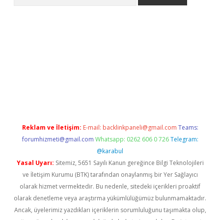
exper.xyz
Reklam ve İletişim:
E-mail:
backlinkpaneli@gmail.com
Teams:
forumhizmeti@gmail.com
Whatsapp: 0262 606 0 726
Telegram:
@karabul
Yasal Uyarı:
Sitemiz, 5651 Sayılı Kanun gereğince Bilgi Teknolojileri
ve İletişim Kurumu (BTK) tarafından onaylanmış bir Yer Sağlayıcı
olarak hizmet vermektedir. Bu nedenle, sitedeki içerikleri proaktif
olarak denetleme veya araştırma yükümlülüğümüz bulunmamaktadır.
Ancak, üyelerimiz yazdıkları içeriklerin sorumluluğunu taşımakta olup,