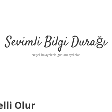
Sevimli Bilgi Durağı
Neşeli hikayelerle gününü aydınlat!
lli Olur