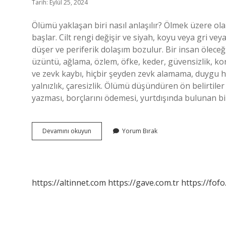
Tarih: Eylül 25, 2024
Ölümü yaklaşan biri nasıl anlaşılır? Ölmek üzere olan
başlar. Cilt rengi değişir ve siyah, koyu veya gri veya
düşer ve periferik dolaşım bozulur. Bir insan ölec
üzüntü, ağlama, özlem, öfke, keder, güvensizlik, ko
ve zevk kaybı, hiçbir şeyden zevk alamama, duygu 
yalnızlık, çaresizlik. Ölümü düşündüren ön belirtiler
yazması, borçlarını ödemesi, yurtdışında bulunan bi
Ölüm
Devamını okuyun
Yorum Bırak
Kaç
Ay
Önce
Belli
Olur
https://altinnet.com
https://gave.com.tr
https://fofo