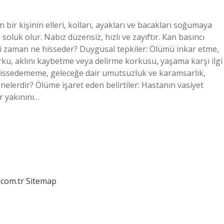
 bir kişinin elleri, kolları, ayakları ve bacakları soğumaya
 soluk olur. Nabız düzensiz, hızlı ve zayıftır. Kan basıncı
eği zaman ne hisseder? Duygusal tepkiler: Ölümü inkar etme,
rku, aklını kaybetme veya delirme korkusu, yaşama karşı ilgi
hissedememe, geleceğe dair umutsuzluk ve karamsarlık,
 nelerdir? Ölüme işaret eden belirtiler: Hastanın vasiyet
r yakınını…
.com.tr
Sitemap