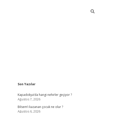
Sidebar
Son Yazılar
betci güncel giriş
betexper.xyz
Kapadokya’da hangi nehirler geçiyor ?
Ağustos 7, 2026
Bilsem’i kazanan çocuk ne olur ?
Ağustos 6, 2026