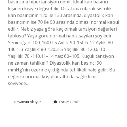
basıncına hipertansiyon denir. İdeal kan basıncı
kişiden kişiye değişebilir. Ortalama olarak sistolik
kan basıncının 120 ile 130 arasında, diyastolik kan
basıncının ise 70 ile 90 arasında olması normal kabul
edilir. Nabız yaşa göre kaç olmalı tansiyon değerleri
tablosu? Yaşa göre normal nabız sayıları şöyledir:
Yenidoğan: 100-160.0-5 Aylık: 90-150.6-12 Aylık: 80-
140.1-3 Yaşlılık: 80-130.3-5 Yaşlılık: 80-120.6-10
Yaşlılık: 70 -110.11–14 Yaş: 60–105. Küçük tansiyon
ne zaman tehlikeli? Diyastolik kan basıncı 90
mmHg’nin üzerine çıktığında tehlikeli hale gelir. Bu
değerin normal koşullar altında sağlıklı bir
seviyede…
50
Devamını okuyun
Yorum Bırak
Yaş
Tansiyon
Kaç
Olmalı