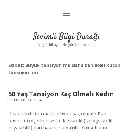
menüyü
Anasayfa
aç
Gizlilik Politikası
Sevimli Bilgi Durağı
Yasal Uyarı
Neşeli hikayelerle gününü aydınlat!
Hakkımızda
Etiket:
Büyük tansiyon mu daha tehlikeli küçük
tansiyon mu
50 Yaş Tansiyon Kaç Olmalı Kadın
Tarih: Ekim 31, 2024
Bayanlarda normal tansiyon kaç olmalı? Kan
basıncını ölçerken sistolik (sistolik) ve diyastolik
(diyastolik) kan basıncına bakılır. Yüksek kan