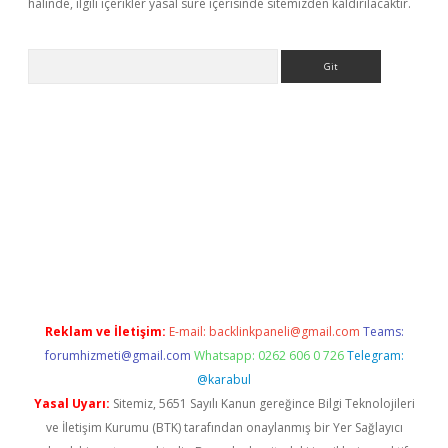
halinde, ilgili içerikler yasal süre içerisinde sitemizden kaldırılacaktır.
Arama
exper.xyz
Reklam ve İletişim:
E-mail:
backlinkpaneli@gmail.com
Teams:
forumhizmeti@gmail.com
Whatsapp: 0262 606 0 726
Telegram:
@karabul
Yasal Uyarı:
Sitemiz, 5651 Sayılı Kanun gereğince Bilgi Teknolojileri
ve İletişim Kurumu (BTK) tarafından onaylanmış bir Yer Sağlayıcı