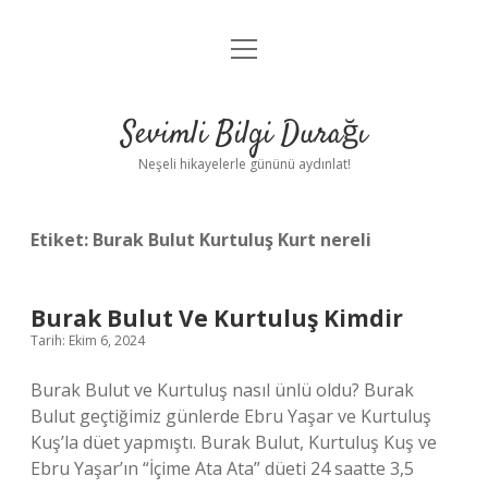
menüyü
Anasayfa
aç
Gizlilik Politikası
Sevimli Bilgi Durağı
Yasal Uyarı
Neşeli hikayelerle gününü aydınlat!
Hakkımızda
Etiket:
Burak Bulut Kurtuluş Kurt nereli
Burak Bulut Ve Kurtuluş Kimdir
Tarih: Ekim 6, 2024
Burak Bulut ve Kurtuluş nasıl ünlü oldu? Burak
Bulut geçtiğimiz günlerde Ebru Yaşar ve Kurtuluş
Kuş’la düet yapmıştı. Burak Bulut, Kurtuluş Kuş ve
Ebru Yaşar’ın “İçime Ata Ata” düeti 24 saatte 3,5