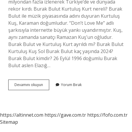
milyondan fazla izlenerek Türkiye’de ve dünyada
rekor kırdı. Burak Bulut Kurtuluş Kurt nereli? Burak
Bulut ile müzik piyasasında adını duyuran Kurtuluş
Kuş, Karaman doğumludur. “Don’t Love Me” adlı
şarkısıyla internette büyük yankı uyandırmıştır. Kuş,
aynı zamanda sanatçı Ramazan Kuş’un oğludur.
Burak Bulut ve Kurtuluş Kurt ayrıldı mı? Burak Bulut
Kurtuluş Kuş Sol Burak Bulut kaç yaşında 2024?
Burak Bulut kimdir? 26 Eylül 1996 doğumlu Burak
Bulut aslen Elazığ…
Burak
Devamını okuyun
Yorum Bırak
Bulut
Ve
Kurtuluş
Kimdir
https://altinnet.com
https://gave.com.tr
https://fofo.com.tr
Sitemap