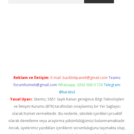
exper.xyz
Reklam ve İletişim:
E-mail:
backlinkpaneli@gmail.com
Teams:
forumhizmeti@gmail.com
Whatsapp: 0262 606 0 726
Telegram:
@karabul
Yasal Uyarı:
Sitemiz, 5651 Sayılı Kanun gereğince Bilgi Teknolojileri
ve İletişim Kurumu (BTK) tarafından onaylanmış bir Yer Sağlayıcı
olarak hizmet vermektedir. Bu nedenle, sitedeki içerikleri proaktif
olarak denetleme veya araştırma yükümlülüğümüz bulunmamaktadır.
Ancak, üyelerimiz yazdıkları içeriklerin sorumluluğunu taşımakta olup,