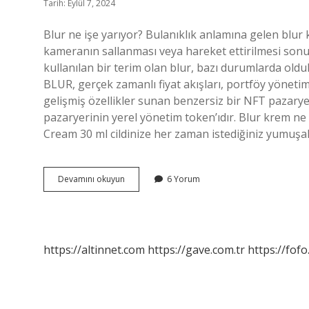
Tarih: Eylül 7, 2024
Blur ne işe yarıyor? Bulanıklık anlamına gelen blur 
kameranın sallanması veya hareket ettirilmesi sonucu
kullanılan bir terim olan blur, bazı durumlarda oldukç
BLUR, gerçek zamanlı fiyat akışları, portföy yönetim
gelişmiş özellikler sunan benzersiz bir NFT pazary
pazaryerinin yerel yönetim token’ıdır. Blur krem ne
Cream 30 ml cildinize her zaman istediğiniz yumu
Blur
Devamını okuyun
6 Yorum
Ne
Işe
Yarar
https://altinnet.com
https://gave.com.tr
https://fofo