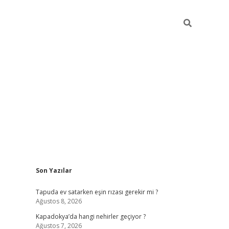
Sidebar
Son Yazılar
betci güncel giriş
betexper.x
Tapuda ev satarken eşin rızası gerekir mi ?
Ağustos 8, 2026
Kapadokya’da hangi nehirler geçiyor ?
Ağustos 7, 2026