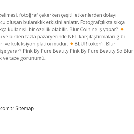
kelimesi, fotoğraf çekerken çeşitli etkenlerden dolayı
 oluşan bulanıklık etkisini anlatır. Fotoğrafçılıkta sıkça
a kullanışlı bir özellik olabilir. Blur Coin ne iş yapar?
i ve birden fazla pazaryerinde NFT karşılaştırmaları gibi
eri ve koleksiyon platformudur.
BLUR token’ı, Blur
 işe yarar? Pink By Pure Beauty Pink By Pure Beauty So Blur
şak ve taze görünümü…
.com.tr
Sitemap