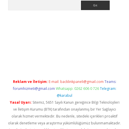
Arama
exper.xyz
Reklam ve İletişim:
E-mail:
backlinkpaneli@gmail.com
Teams:
forumhizmeti@gmail.com
Whatsapp: 0262 606 0 726
Telegram:
@karabul
Yasal Uyarı:
Sitemiz, 5651 Sayılı Kanun gereğince Bilgi Teknolojileri
ve İletişim Kurumu (BTK) tarafından onaylanmış bir Yer Sağlayıcı
olarak hizmet vermektedir. Bu nedenle, sitedeki içerikleri proaktif
olarak denetleme veya araştırma yükümlülüğümüz bulunmamaktadır.