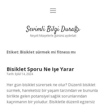
menüyü
Anasayfa
aç
Gizlilik Politikası
Sevimli Bilgi Durağı
Yasal Uyarı
Neşeli hikayelerle gününü aydınlat!
Hakkımızda
Etiket:
Bisiklet sürmek mi fitness mı
Bisiklet Sporu Ne Işe Yarar
Tarih: Eylül 14, 2024
Her gün bisiklet sürersek ne olur? Düzenli bisiklet
sürmek, hareketsiz bir yaşam tarzından ve bununla
birlikte gelen potansiyel sağlık sorunlarından
kaçınmanın bir yoludur. Bisikletle düzenli egzersiz