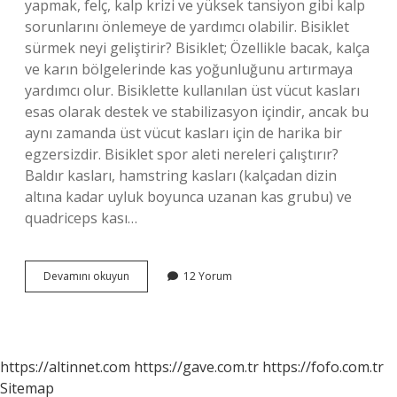
yapmak, felç, kalp krizi ve yüksek tansiyon gibi kalp
sorunlarını önlemeye de yardımcı olabilir. Bisiklet
sürmek neyi geliştirir? Bisiklet; Özellikle bacak, kalça
ve karın bölgelerinde kas yoğunluğunu artırmaya
yardımcı olur. Bisiklette kullanılan üst vücut kasları
esas olarak destek ve stabilizasyon içindir, ancak bu
aynı zamanda üst vücut kasları için de harika bir
egzersizdir. Bisiklet spor aleti nereleri çalıştırır?
Baldır kasları, hamstring kasları (kalçadan dizin
altına kadar uyluk boyunca uzanan kas grubu) ve
quadriceps kası…
Bisiklet
Devamını okuyun
12 Yorum
Sporu
Ne
Işe
Yarar
https://altinnet.com
https://gave.com.tr
https://fofo.com.tr
Sitemap