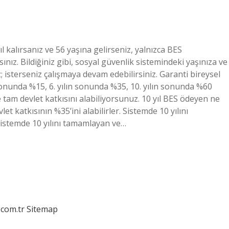
ıl kalırsanız ve 56 yaşına gelirseniz, yalnızca BES
nız. Bildiğiniz gibi, sosyal güvenlik sistemindeki yaşınıza ve
z; isterseniz çalışmaya devam edebilirsiniz. Garanti bireysel
n sonunda %15, 6. yılın sonunda %35, 10. yılın sonunda %60
 tam devlet katkısını alabiliyorsunuz. 10 yıl BES ödeyen ne
t katkısının %35’ini alabilirler. Sistemde 10 yılını
 Sistemde 10 yılını tamamlayan ve…
.com.tr
Sitemap