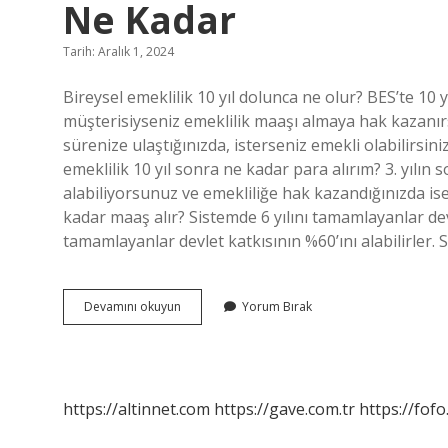
Ne Kadar
Tarih: Aralık 1, 2024
Bireysel emeklilik 10 yıl dolunca ne olur? BES’te 10 y
müşterisiyseniz emeklilik maaşı almaya hak kazanırsı
sürenize ulaştığınızda, isterseniz emekli olabilirsini
emeklilik 10 yıl sonra ne kadar para alırım? 3. yılı
alabiliyorsunuz ve emekliliğe hak kazandığınızda ise
kadar maaş alır? Sistemde 6 yılını tamamlayanlar devle
tamamlayanlar devlet katkısının %60’ını alabilirler.
Bireysel
Devamını okuyun
Yorum Bırak
Emeklilik
10
Yıl
Sonunda
Toplu
https://altinnet.com
https://gave.com.tr
https://fofo
Para
Ne