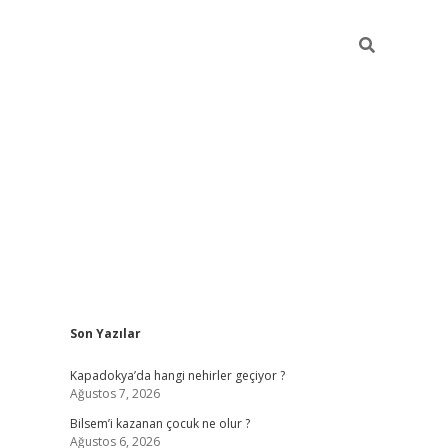
Sidebar
Son Yazılar
betci güncel giriş
betexper.xy
Kapadokya’da hangi nehirler geçiyor ?
Ağustos 7, 2026
Bilsem’i kazanan çocuk ne olur ?
Ağustos 6, 2026