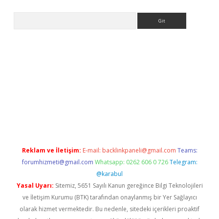
Arama
xper.xyz
Reklam ve İletişim:
E-mail:
backlinkpaneli@gmail.com
Teams:
forumhizmeti@gmail.com
Whatsapp: 0262 606 0 726
Telegram:
@karabul
Yasal Uyarı:
Sitemiz, 5651 Sayılı Kanun gereğince Bilgi Teknolojileri
ve İletişim Kurumu (BTK) tarafından onaylanmış bir Yer Sağlayıcı
olarak hizmet vermektedir. Bu nedenle, sitedeki içerikleri proaktif