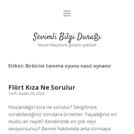
menüyü
Anasayfa
aç
Gizlilik Politikası
Sevimli Bilgi Durağı
Yasal Uyarı
Neşeli hikayelerle gününü aydınlat!
Hakkımızda
Etiket:
Birbirini tanıma oyunu nasıl oynanır
Flört Kıza Ne Sorulur
Tarih: Kasım 29, 2024
Hoşlandığın kıza ne sorulur? Sevgilinize
sorabileceğiniz sorulara örnekler. Yaşadığınız en
mutlu an neydi? Kendinizde en çok neyi
seviyorsunuz? Benim hakkımda ama sormaya