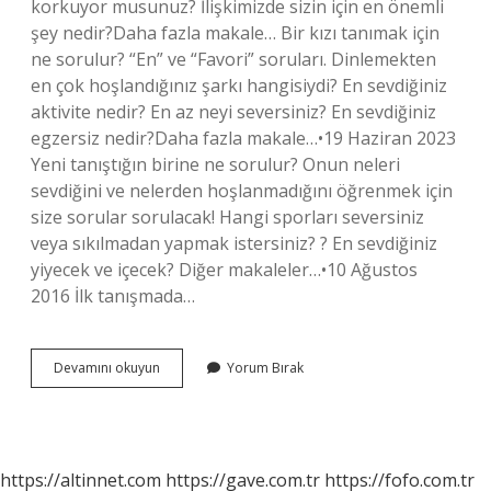
korkuyor musunuz? İlişkimizde sizin için en önemli
şey nedir?Daha fazla makale… Bir kızı tanımak için
ne sorulur? “En” ve “Favori” soruları. Dinlemekten
en çok hoşlandığınız şarkı hangisiydi? En sevdiğiniz
aktivite nedir? En az neyi seversiniz? En sevdiğiniz
egzersiz nedir?Daha fazla makale…•19 Haziran 2023
Yeni tanıştığın birine ne sorulur? Onun neleri
sevdiğini ve nelerden hoşlanmadığını öğrenmek için
size sorular sorulacak! Hangi sporları seversiniz
veya sıkılmadan yapmak istersiniz? ? En sevdiğiniz
yiyecek ve içecek? Diğer makaleler…•10 Ağustos
2016 İlk tanışmada…
Flört
Devamını okuyun
Yorum Bırak
Kıza
Ne
Sorulur
https://altinnet.com
https://gave.com.tr
https://fofo.com.tr