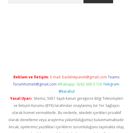
exper.xyz
Reklam ve İletişim:
E-mail:
backlinkpaneli@gmail.com
Teams:
forumhizmeti@gmail.com
Whatsapp: 0262 606 0 726
Telegram:
@karabul
Yasal Uyarı:
Sitemiz, 5651 Sayılı Kanun gereğince Bilgi Teknolojileri
ve İletişim Kurumu (BTK) tarafından onaylanmış bir Yer Sağlayıcı
olarak hizmet vermektedir. Bu nedenle, sitedeki içerikleri proaktif
olarak denetleme veya araştırma yükümlülüğümüz bulunmamaktadır.
Ancak, üyelerimiz yazdıkları içeriklerin sorumluluğunu taşımakta olup,