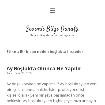
menüyü
Anasayfa
aç
Gizlilik Politikası
Sevimli Bilgi Durağı
Yasal Uyarı
Neşeli hikayelerle gününü aydınlat!
Hakkımızda
Etiket:
Bir insan neden boşlukta hisseder
Ay Boşlukta Olunca Ne Yapılır
Tarih: Eylül 22, 2024
Ay boşluktayken ne yapılmalı? Ay boşluktayken yeni
bir işe başlanmamalıdır. İster profesyonel ister
kişisel olarak yeni bir şeye başlamadan önce
bekleyin. Ay boşluktayken hiçbir şeye imza atmayın