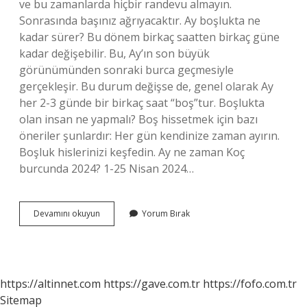
ve bu zamanlarda hiçbir randevu almayın.
Sonrasında başınız ağrıyacaktır. Ay boşlukta ne
kadar sürer? Bu dönem birkaç saatten birkaç güne
kadar değişebilir. Bu, Ay’ın son büyük
görünümünden sonraki burca geçmesiyle
gerçekleşir. Bu durum değişse de, genel olarak Ay
her 2-3 günde bir birkaç saat “boş”tur. Boşlukta
olan insan ne yapmalı? Boş hissetmek için bazı
öneriler şunlardır: Her gün kendinize zaman ayırın.
Boşluk hislerinizi keşfedin. Ay ne zaman Koç
burcunda 2024? 1-25 Nisan 2024…
Ay
Devamını okuyun
Yorum Bırak
Boşlukta
Olunca
Ne
Yapılır
https://altinnet.com
https://gave.com.tr
https://fofo.com.tr
Sitemap