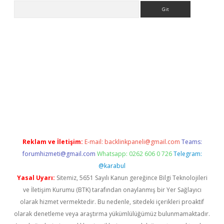
Arama
texper.xyz
Reklam ve İletişim:
E-mail:
backlinkpaneli@gmail.com
Teams:
forumhizmeti@gmail.com
Whatsapp: 0262 606 0 726
Telegram:
@karabul
Yasal Uyarı:
Sitemiz, 5651 Sayılı Kanun gereğince Bilgi Teknolojileri
ve İletişim Kurumu (BTK) tarafından onaylanmış bir Yer Sağlayıcı
olarak hizmet vermektedir. Bu nedenle, sitedeki içerikleri proaktif
olarak denetleme veya araştırma yükümlülüğümüz bulunmamaktadır.