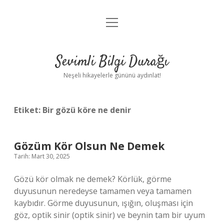
menüyü
Anasayfa
aç
Gizlilik Politikası
Sevimli Bilgi Durağı
Yasal Uyarı
Neşeli hikayelerle gününü aydınlat!
Hakkımızda
Etiket:
Bir gözü köre ne denir
Gözüm Kör Olsun Ne Demek
Tarih: Mart 30, 2025
Gözü kör olmak ne demek? Körlük, görme
duyusunun neredeyse tamamen veya tamamen
kaybıdır. Görme duyusunun, ışığın, oluşması için
göz, optik sinir (optik sinir) ve beynin tam bir uyum