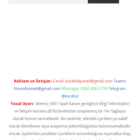
exper.xyz
Reklam ve İletişim:
E-mail:
backlinkpaneli@gmail.com
Teams:
forumhizmeti@gmail.com
Whatsapp: 0262 606 0 726
Telegram:
@karabul
Yasal Uyarı:
Sitemiz, 5651 Sayılı Kanun gereğince Bilgi Teknolojileri
ve İletişim Kurumu (BTK) tarafından onaylanmış bir Yer Sağlayıcı
olarak hizmet vermektedir. Bu nedenle, sitedeki içerikleri proaktif
olarak denetleme veya araştırma yükümlülüğümüz bulunmamaktadır.
Ancak, üyelerimiz yazdıkları içeriklerin sorumluluğunu taşımakta olup,