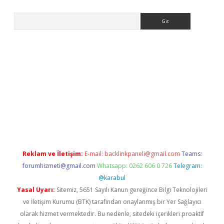
Arama
exper.xyz
Reklam ve İletişim:
E-mail:
backlinkpaneli@gmail.com
Teams:
forumhizmeti@gmail.com
Whatsapp: 0262 606 0 726
Telegram:
@karabul
Yasal Uyarı:
Sitemiz, 5651 Sayılı Kanun gereğince Bilgi Teknolojileri
ve İletişim Kurumu (BTK) tarafından onaylanmış bir Yer Sağlayıcı
olarak hizmet vermektedir. Bu nedenle, sitedeki içerikleri proaktif