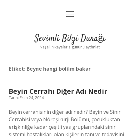
menüyü
Anasayfa
aç
Gizlilik Politikası
Sevimli Bilgi Durağı
Yasal Uyarı
Neşeli hikayelerle gününü aydınlat!
Hakkımızda
Etiket:
Beyne hangi bölüm bakar
Beyin Cerrahı Diğer Adı Nedir
Tarih: Ekim 24, 2024
Beyin cerrahisinin diğer adı nedir? Beyin ve Sinir
Cerrahisi veya Nöroşirurji Bölümü, çocukluktan
erişkinliğe kadar çeşitli yaş gruplarındaki sinir
sistemi hastalıkları olan kişilerin tanı ve tedavisini