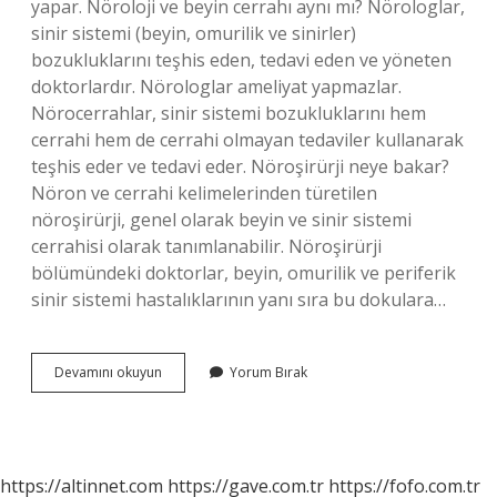
yapar. Nöroloji ve beyin cerrahı aynı mı? Nörologlar,
sinir sistemi (beyin, omurilik ve sinirler)
bozukluklarını teşhis eden, tedavi eden ve yöneten
doktorlardır. Nörologlar ameliyat yapmazlar.
Nörocerrahlar, sinir sistemi bozukluklarını hem
cerrahi hem de cerrahi olmayan tedaviler kullanarak
teşhis eder ve tedavi eder. Nöroşirürji neye bakar?
Nöron ve cerrahi kelimelerinden türetilen
nöroşirürji, genel olarak beyin ve sinir sistemi
cerrahisi olarak tanımlanabilir. Nöroşirürji
bölümündeki doktorlar, beyin, omurilik ve periferik
sinir sistemi hastalıklarının yanı sıra bu dokulara…
Beyin
Devamını okuyun
Yorum Bırak
Cerrahı
Diğer
Adı
Nedir
https://altinnet.com
https://gave.com.tr
https://fofo.com.tr