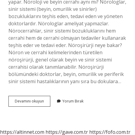
yapar. Nöroloji ve beyin cerrahı aynı mı? Nörologlar,
sinir sistemi (beyin, omurilik ve sinirler)
bozukluklarını teşhis eden, tedavi eden ve yöneten
doktorlardır. Nörologlar ameliyat yapmazlar.
Nörocerrahlar, sinir sistemi bozukluklarını hem
cerrahi hem de cerrahi olmayan tedaviler kullanarak
teşhis eder ve tedavi eder. Nöroşirürji neye bakar?
Nöron ve cerrahi kelimelerinden türetilen
nöroşirürji, genel olarak beyin ve sinir sistemi
cerrahisi olarak tanımlanabilir. Nöroşirürji
bölümündeki doktorlar, beyin, omurilik ve periferik
sinir sistemi hastalıklarının yanı sıra bu dokulara…
Beyin
Devamını okuyun
Yorum Bırak
Cerrahı
Diğer
Adı
Nedir
https://altinnet.com
https://gave.com.tr
https://fofo.com.tr