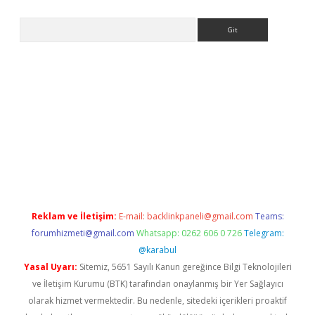
Arama
texper.xyz
Reklam ve İletişim:
E-mail:
backlinkpaneli@gmail.com
Teams:
forumhizmeti@gmail.com
Whatsapp: 0262 606 0 726
Telegram:
@karabul
Yasal Uyarı:
Sitemiz, 5651 Sayılı Kanun gereğince Bilgi Teknolojileri
ve İletişim Kurumu (BTK) tarafından onaylanmış bir Yer Sağlayıcı
olarak hizmet vermektedir. Bu nedenle, sitedeki içerikleri proaktif