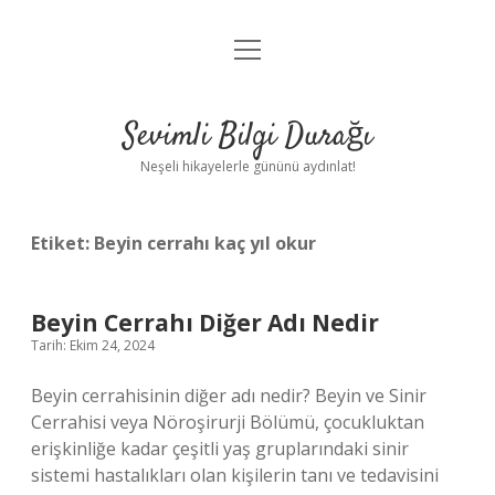
menüyü
Anasayfa
aç
Gizlilik Politikası
Sevimli Bilgi Durağı
Yasal Uyarı
Neşeli hikayelerle gününü aydınlat!
Hakkımızda
Etiket:
Beyin cerrahı kaç yıl okur
Beyin Cerrahı Diğer Adı Nedir
Tarih: Ekim 24, 2024
Beyin cerrahisinin diğer adı nedir? Beyin ve Sinir
Cerrahisi veya Nöroşirurji Bölümü, çocukluktan
erişkinliğe kadar çeşitli yaş gruplarındaki sinir
sistemi hastalıkları olan kişilerin tanı ve tedavisini