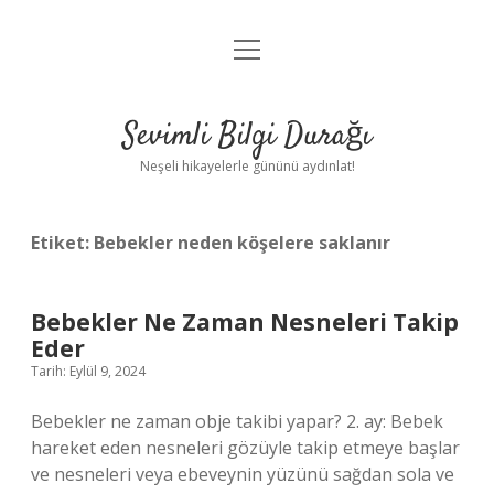
menüyü
Anasayfa
aç
Gizlilik Politikası
Sevimli Bilgi Durağı
Yasal Uyarı
Neşeli hikayelerle gününü aydınlat!
Hakkımızda
Etiket:
Bebekler neden köşelere saklanır
Bebekler Ne Zaman Nesneleri Takip
Eder
Tarih: Eylül 9, 2024
Bebekler ne zaman obje takibi yapar? 2. ay: Bebek
hareket eden nesneleri gözüyle takip etmeye başlar
ve nesneleri veya ebeveynin yüzünü sağdan sola ve