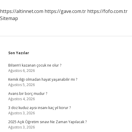
Takip
Eder
https://altinnet.com
https://gave.com.tr
https://fofo.com.tr
Sitemap
Sidebar
Son Yazılar
Bilsem’i kazanan çocuk ne olur ?
Ağustos 6, 2026
Kemik iliği olmadan hayat yaşanabilir mi ?
Ağustos 5, 2026
Avans bir borç mudur ?
Ağustos 4, 2026
3 doz kuduz aşısı insanı kaç yıl korur ?
Ağustos 3, 2026
2025 Açık Öğretim sınavı Ne Zaman Yapılacak ?
Ağustos 3, 2026