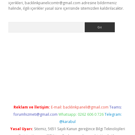
içerikleri,
backlinkpanelicomtr@gmail.com
adresine bildirmeniz
halinde, ilgili içerikler yasal süre içerisinde sitemizden kaldırılacaktır.
Arama
exper.xyz
Reklam ve İletişim:
E-mail:
backlinkpaneli@gmail.com
Teams:
forumhizmeti@gmail.com
Whatsapp: 0262 606 0 726
Telegram:
@karabul
Yasal Uyarı:
Sitemiz, 5651 Sayılı Kanun gereğince Bilgi Teknolojileri