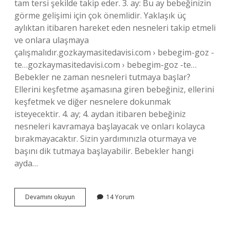
tam tersi şekilde takip eder. 3. ay: Bu ay bebeğinizin
görme gelişimi için çok önemlidir. Yaklaşık üç
aylıktan itibaren hareket eden nesneleri takip etmeli
ve onlara ulaşmaya
çalışmalıdır.gozkaymasitedavisi.com › bebegim-goz -
te…gozkaymasitedavisi.com › bebegim-goz -te…
Bebekler ne zaman nesneleri tutmaya başlar?
Ellerini keşfetme aşamasına giren bebeğiniz, ellerini
keşfetmek ve diğer nesnelere dokunmak
isteyecektir. 4. ay; 4. aydan itibaren bebeğiniz
nesneleri kavramaya başlayacak ve onları kolayca
bırakmayacaktır. Sizin yardımınızla oturmaya ve
başını dik tutmaya başlayabilir. Bebekler hangi
ayda…
Bebekler
Devamını okuyun
14 Yorum
Ne
Zaman
Nesneleri