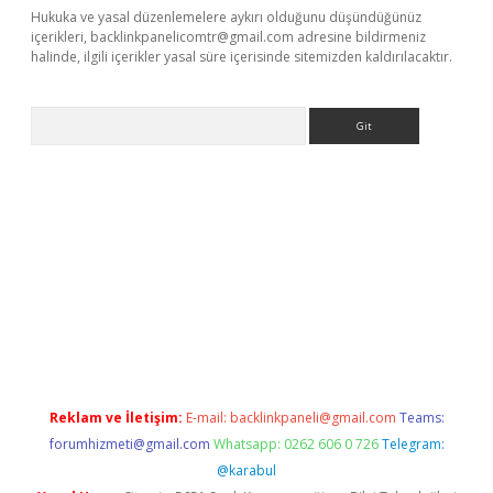
Hukuka ve yasal düzenlemelere aykırı olduğunu düşündüğünüz
içerikleri,
backlinkpanelicomtr@gmail.com
adresine bildirmeniz
halinde, ilgili içerikler yasal süre içerisinde sitemizden kaldırılacaktır.
Arama
exper.xyz
Reklam ve İletişim:
E-mail:
backlinkpaneli@gmail.com
Teams:
forumhizmeti@gmail.com
Whatsapp: 0262 606 0 726
Telegram:
@karabul