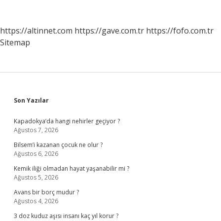
Ne
Yapılmalı
https://altinnet.com
https://gave.com.tr
https://fofo.com.tr
Sitemap
Sidebar
Son Yazılar
Kapadokya’da hangi nehirler geçiyor ?
Ağustos 7, 2026
Bilsem’i kazanan çocuk ne olur ?
Ağustos 6, 2026
Kemik iliği olmadan hayat yaşanabilir mi ?
Ağustos 5, 2026
Avans bir borç mudur ?
Ağustos 4, 2026
3 doz kuduz aşısı insanı kaç yıl korur ?