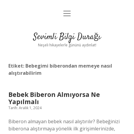
menüyü
Anasayfa
aç
Gizlilik Politikası
Sevimli Bilgi Durağı
Yasal Uyarı
Neşeli hikayelerle gününü aydınlat!
Hakkımızda
Etiket:
Bebegimi biberondan memeye nasıl
alıştırabilirim
Bebek Biberon Almıyorsa Ne
Yapılmalı
Tarih: Aralık 1, 2024
Biberon almayan bebek nasıl alıştırılır? Bebeğinizi
biberona alıştırmaya yönelik ilk girişimlerinizde,