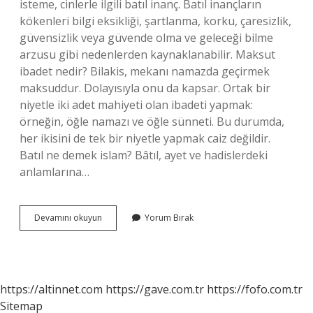
isteme, cinlerle ilgili batıl inanç. Batıl inançların
kökenleri bilgi eksikliği, şartlanma, korku, çaresizlik,
güvensizlik veya güvende olma ve geleceği bilme
arzusu gibi nedenlerden kaynaklanabilir. Maksut
ibadet nedir? Bilakis, mekanı namazda geçirmek
maksuddur. Dolayısıyla onu da kapsar. Ortak bir
niyetle iki adet mahiyeti olan ibadeti yapmak:
örneğin, öğle namazı ve öğle sünneti. Bu durumda,
her ikisini de tek bir niyetle yapmak caiz değildir.
Batıl ne demek islam? Bâtıl, ayet ve hadislerdeki
anlamlarına…
Bâtıl
Devamını okuyun
Yorum Bırak
Ibadet
Nedir
https://altinnet.com
https://gave.com.tr
https://fofo.com.tr
Sitemap