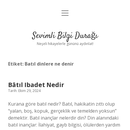
menüyü
Anasayfa
aç
Gizlilik Politikası
Sevimli Bilgi Durağı
Yasal Uyarı
Neşeli hikayelerle gününü aydınlat!
Hakkımızda
Etiket:
Batıl dinlere ne denir
Bâtıl Ibadet Nedir
Tarih: Ekim 29, 2024
Kurana göre batıl nedir? Batıl, hakikatin zıttı olup
“yalan, boş, kopuk, gerçeklik ve temelden yoksun”
demektir. Batıl inançlar nelerdir din? Din alanındaki
batıl inançlar: İlahiyat, gayb bilgisi, ölülerden yardım