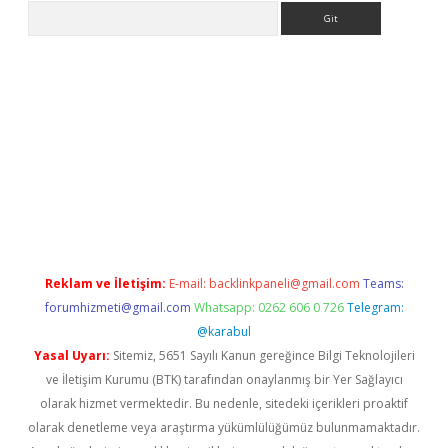
Arama
exper.xyz
Reklam ve İletişim:
E-mail:
backlinkpaneli@gmail.com
Teams:
forumhizmeti@gmail.com
Whatsapp: 0262 606 0 726
Telegram:
@karabul
Yasal Uyarı:
Sitemiz, 5651 Sayılı Kanun gereğince Bilgi Teknolojileri
ve İletişim Kurumu (BTK) tarafından onaylanmış bir Yer Sağlayıcı
olarak hizmet vermektedir. Bu nedenle, sitedeki içerikleri proaktif
olarak denetleme veya araştırma yükümlülüğümüz bulunmamaktadır.