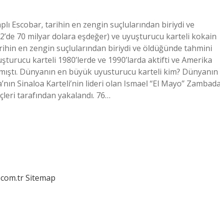
plı Escobar, tarihin en zengin suçlularından biriydi ve
2’de 70 milyar dolara eşdeğer) ve uyuşturucu karteli kokain
tarihin en zengin suçlularından biriydi ve öldüğünde tahmini
uşturucu karteli 1980’lerde ve 1990’larda aktifti ve Amerika
 almıştı. Dünyanın en büyük uyusturucu karteli kim? Dünyanın
nın Sinaloa Karteli’nin lideri olan Ismael “El Mayo” Zambada
leri tarafından yakalandı. 76…
.com.tr
Sitemap