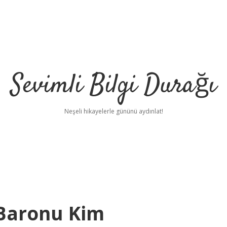
Sevimli Bilgi Durağı
Neşeli hikayelerle gününü aydınlat!
Baronu Kim