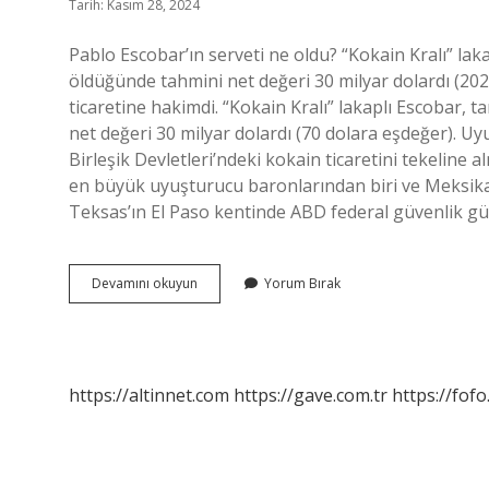
Tarih: Kasım 28, 2024
Pablo Escobar’ın serveti ne oldu? “Kokain Kralı” laka
öldüğünde tahmini net değeri 30 milyar dolardı (202
ticaretine hakimdi. “Kokain Kralı” lakaplı Escobar, 
net değeri 30 milyar dolardı (70 dolara eşdeğer). Uy
Birleşik Devletleri’ndeki kokain ticaretini tekeline
en büyük uyuşturucu baronlarından biri ve Meksika’
Teksas’ın El Paso kentinde ABD federal güvenlik güç
Dünyanın
Devamını okuyun
Yorum Bırak
En
Büyük
Baronu
Kim
https://altinnet.com
https://gave.com.tr
https://fofo