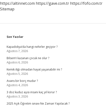
Farklı
https://altinnet.com
https://gave.com.tr
https://fofo.com.tr
Mıdır
Sitemap
Sidebar
Son Yazılar
Kapadokya’da hangi nehirler geçiyor ?
Ağustos 7, 2026
Bilsem’i kazanan çocuk ne olur ?
Ağustos 6, 2026
Kemik iliği olmadan hayat yaşanabilir mi ?
Ağustos 5, 2026
Avans bir borç mudur ?
Ağustos 4, 2026
3 doz kuduz aşısı insanı kaç yıl korur ?
Ağustos 3, 2026
2025 Açık Öğretim sınavı Ne Zaman Yapılacak ?