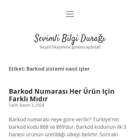
menüyü
Anasayfa
aç
Gizlilik Politikası
Sevimli Bilgi Durağı
Yasal Uyarı
Neşeli hikayelerle gününü aydınlat!
Hakkımızda
Etiket:
Barkod sistemi nasıl işler
Barkod Numarası Her Ürün Için
Farklı Mıdır
Tarih: Kasım 3, 2024
Barkod numarası neye göre verilir? Türkiye’nin
barkod kodu 868 ve 869’dur. Barkod kodunun ilk 3
hanesi ürünün üretildiği ülkeyi belirtir. Sonraki