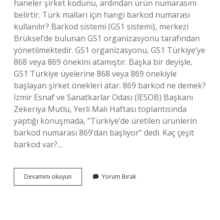
haneler şirket kodunu, ardından ürün numarasını
belirtir. Türk malları için hangi barkod numarası
kullanılır? Barkod sistemi (GS1 sistemi), merkezi
Brüksel’de bulunan GS1 organizasyonu tarafından
yönetilmektedir. GS1 organizasyonu, GS1 Türkiye’ye
868 veya 869 önekini atamıştır. Başka bir deyişle,
GS1 Türkiye üyelerine 868 veya 869 önekiyle
başlayan şirket önekleri atar. 869 barkod ne demek?
İzmir Esnaf ve Sanatkarlar Odası (İESOB) Başkanı
Zekeriya Mutlu, Yerli Malı Haftası toplantısında
yaptığı konuşmada, “Türkiye’de üretilen ürünlerin
barkod numarası 869’dan başlıyor” dedi. Kaç çeşit
barkod var?…
Barkod
Devamını okuyun
Yorum Bırak
Numarası
Her
Ürün
Için