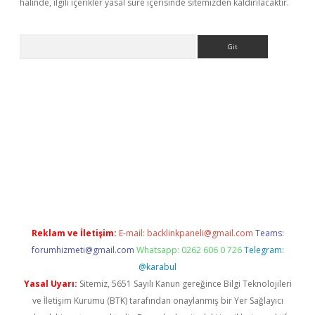
halinde, ilgili içerikler yasal süre içerisinde sitemizden kaldırılacaktır.
Arama
exper.xyz
Reklam ve İletişim:
E-mail:
backlinkpaneli@gmail.com
Teams:
forumhizmeti@gmail.com
Whatsapp: 0262 606 0 726
Telegram:
@karabul
Yasal Uyarı:
Sitemiz, 5651 Sayılı Kanun gereğince Bilgi Teknolojileri
ve İletişim Kurumu (BTK) tarafından onaylanmış bir Yer Sağlayıcı