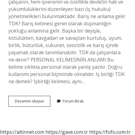
çalışanın, hem işverenin ve özellikle devletin hak ve
yükümlülüklerini düzenleyen bazı (iş hukuku)
yönetmelikleri bulunmaktadır. Barış ne anlama gelir
TDK? Barış kelimesi genel olarak düşmanlığın
yokluğu anlamına gelir. Başka bir deyişle,
kötülükten, kavgadan ve savaştan kurtuluş, uyum,
birlik, bütünlük, sükunet, sessizlik ve barış içinde
yaşamak olarak tanımlanabilir. TDK da çalışanlara
ne denir? PERSONAL KELİMESİNİN ANLAMI Bu
kelime sıklıkla personal olarak yanlış yazılır. Doğru
kullanımı personal biçiminde olmalıdır. Iş birliği TDK
ne demek? İşbirliği kelimesi, aynı…
Çalışma
Devamını okuyun
Yorum Bırak
Barışı
Ne
Demek
Tdk
https://altinnet.com
https://gave.com.tr
https://fofo.com.tr