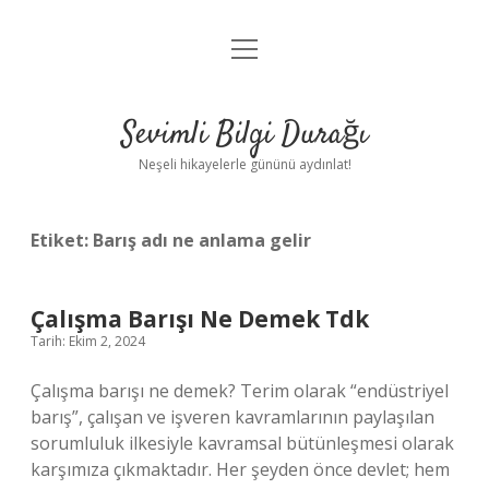
menüyü
Anasayfa
aç
Gizlilik Politikası
Sevimli Bilgi Durağı
Yasal Uyarı
Neşeli hikayelerle gününü aydınlat!
Hakkımızda
Etiket:
Barış adı ne anlama gelir
Çalışma Barışı Ne Demek Tdk
Tarih: Ekim 2, 2024
Çalışma barışı ne demek? Terim olarak “endüstriyel
barış”, çalışan ve işveren kavramlarının paylaşılan
sorumluluk ilkesiyle kavramsal bütünleşmesi olarak
karşımıza çıkmaktadır. Her şeyden önce devlet; hem