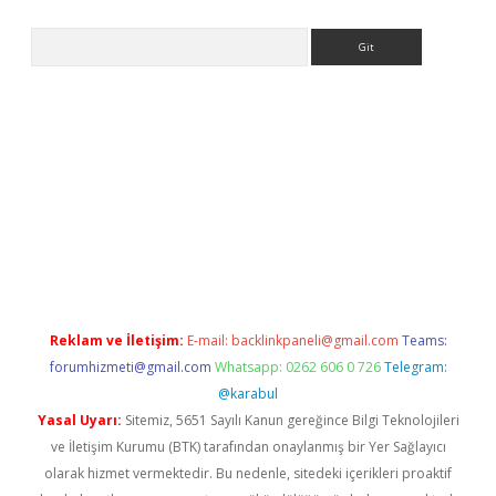
Arama
exper.xyz
Reklam ve İletişim:
E-mail:
backlinkpaneli@gmail.com
Teams:
forumhizmeti@gmail.com
Whatsapp: 0262 606 0 726
Telegram:
@karabul
Yasal Uyarı:
Sitemiz, 5651 Sayılı Kanun gereğince Bilgi Teknolojileri
ve İletişim Kurumu (BTK) tarafından onaylanmış bir Yer Sağlayıcı
olarak hizmet vermektedir. Bu nedenle, sitedeki içerikleri proaktif