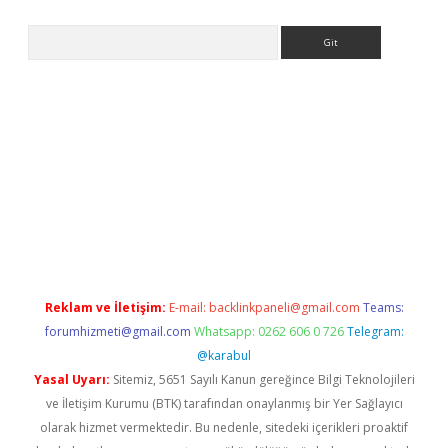
Arama
texper.xyz
Reklam ve İletişim:
E-mail:
backlinkpaneli@gmail.com
Teams:
forumhizmeti@gmail.com
Whatsapp: 0262 606 0 726
Telegram:
@karabul
Yasal Uyarı:
Sitemiz, 5651 Sayılı Kanun gereğince Bilgi Teknolojileri
ve İletişim Kurumu (BTK) tarafından onaylanmış bir Yer Sağlayıcı
olarak hizmet vermektedir. Bu nedenle, sitedeki içerikleri proaktif