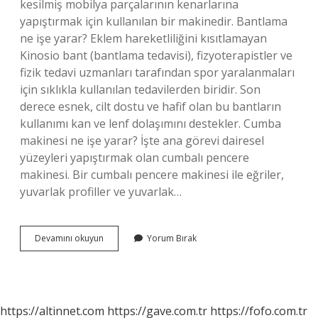
kesilmiş mobilya parçalarının kenarlarına
yapıştırmak için kullanılan bir makinedir. Bantlama
ne işe yarar? Eklem hareketliliğini kısıtlamayan
Kinosio bant (bantlama tedavisi), fizyoterapistler ve
fizik tedavi uzmanları tarafından spor yaralanmaları
için sıklıkla kullanılan tedavilerden biridir. Son
derece esnek, cilt dostu ve hafif olan bu bantların
kullanımı kan ve lenf dolaşımını destekler. Cumba
makinesi ne işe yarar? İşte ana görevi dairesel
yüzeyleri yapıştırmak olan cumbalı pencere
makinesi. Bir cumbalı pencere makinesi ile eğriler,
yuvarlak profiller ve yuvarlak…
Bantlama
Devamını okuyun
Yorum Bırak
Makinesi
Ne
Işe
Yarar
https://altinnet.com
https://gave.com.tr
https://fofo.com.tr