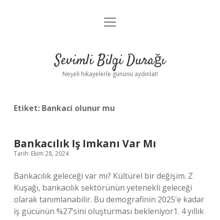
menüyü
Anasayfa
aç
Gizlilik Politikası
Sevimli Bilgi Durağı
Yasal Uyarı
Neşeli hikayelerle gününü aydınlat!
Hakkımızda
Etiket:
Bankaci olunur mu
Bankacılık Iş Imkanı Var Mı
Tarih: Ekim 28, 2024
Bankacılık geleceği var mı? Kültürel bir değişim. Z
Kuşağı, bankacılık sektörünün yetenekli geleceği
olarak tanımlanabilir. Bu demografinin 2025’e kadar
iş gücünün %27’sini oluşturması bekleniyor1. 4 yıllık