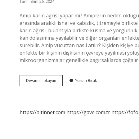
Tarih: Ekim 26, 2024
Amip karın ağrısı yapar mı? Amiplerin neden olduğu di
arasında aralıklı ishal ve kabızlık, titremeyle birlikte 
karın ağrısı, bulantıyla birlikte kusma ve yorgunlu
kan dolaşımına yayılabilir ve diğer organları enfekt
sürebilir. Amip vücuttan nasıl atılır? Kişiden kişiye
enfekte bir kişinin dışkısının çevreye yayılması yol
mikroorganizmalar genellikle bağırsaklarda çoğalır 
Amip
Devamını okuyun
Yorum Bırak
Ağrı
Yapar
Mı
https://altinnet.com
https://gave.com.tr
https://fofo