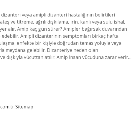
zanteri veya amipli dizanteri hastalığının belirtileri
ateş ve titreme, ağrılı dışkılama, irin, kanlı veya sulu ishal,
k yer alır. Amip kaç gün sürer? Amipler bağırsak duvarından
e edebilir. Amipli dizanterinin semptomları birkaç hafta
 bulaşma, enfekte bir kişiyle doğrudan temas yoluyla veya
uyla meydana gelebilir. Dizanteriye neden olan
ve dışkıyla vücuttan atılır. Amip insan vücuduna zarar verir…
.com.tr
Sitemap