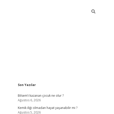
Sidebar
Son Yazılar
betci güncel giriş
betexper.xyz
Bilsem’i kazanan çocuk ne olur ?
Ağustos 6, 2026
Kemik iliği olmadan hayat yaşanabilir mi ?
Ağustos 5, 2026