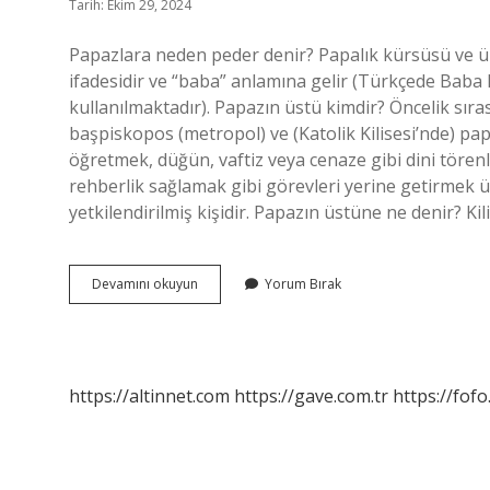
Tarih: Ekim 29, 2024
Papazlara neden peder denir? Papalık kürsüsü ve ün
ifadesidir ve “baba” anlamına gelir (Türkçede Baba 
kullanılmaktadır). Papazın üstü kimdir? Öncelik sır
başpiskopos (metropol) ve (Katolik Kilisesi’nde) pap
öğretmek, düğün, vaftiz veya cenaze gibi dini töre
rehberlik sağlamak gibi görevleri yerine getirmek üz
yetkilendirilmiş kişidir. Papazın üstüne ne denir? Ki
Papazla
Devamını okuyun
Yorum Bırak
Peder
Arasındaki
Fark
Nedir
https://altinnet.com
https://gave.com.tr
https://fofo