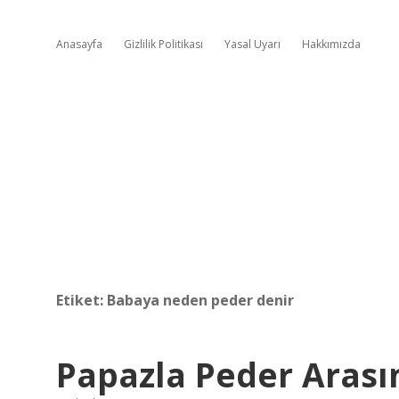
Anasayfa
Gizlilik Politikası
Yasal Uyarı
Hakkımızda
Etiket:
Babaya neden peder denir
Papazla Peder Arası