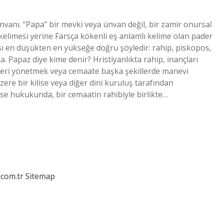
vanı. “Papa” bir mevki veya ünvan değil, bir zamir onursal
kelimesi yerine Farsça kökenli eş anlamlı kelime olan pader
ası en düşükten en yükseğe doğru şöyledir: rahip, piskopos,
a. Papaz diye kime denir? Hristiyanlıkta rahip, inançları
nleri yönetmek veya cemaate başka şekillerde manevi
ere bir kilise veya diğer dini kuruluş tarafından
lise hukukunda, bir cemaatin rahibiyle birlikte…
.com.tr
Sitemap