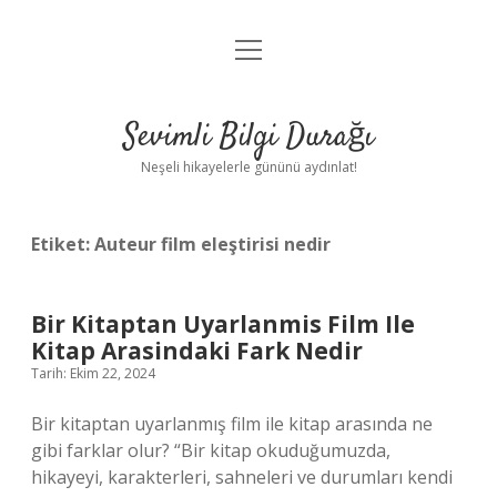
menüyü
Anasayfa
aç
Gizlilik Politikası
Sevimli Bilgi Durağı
Yasal Uyarı
Neşeli hikayelerle gününü aydınlat!
Hakkımızda
Etiket:
Auteur film eleştirisi nedir
Bir Kitaptan Uyarlanmis Film Ile
Kitap Arasindaki Fark Nedir
Tarih: Ekim 22, 2024
Bir kitaptan uyarlanmış film ile kitap arasında ne
gibi farklar olur? “Bir kitap okuduğumuzda,
hikayeyi, karakterleri, sahneleri ve durumları kendi