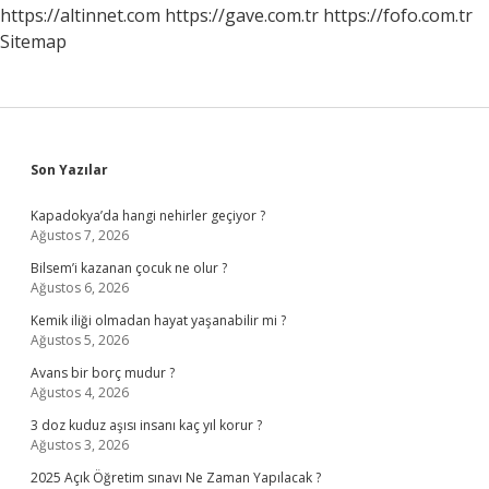
Kitap
https://altinnet.com
https://gave.com.tr
https://fofo.com.tr
Arasindaki
Sitemap
Fark
Nedir
Sidebar
Son Yazılar
Kapadokya’da hangi nehirler geçiyor ?
Ağustos 7, 2026
Bilsem’i kazanan çocuk ne olur ?
Ağustos 6, 2026
Kemik iliği olmadan hayat yaşanabilir mi ?
Ağustos 5, 2026
Avans bir borç mudur ?
Ağustos 4, 2026
3 doz kuduz aşısı insanı kaç yıl korur ?
Ağustos 3, 2026
2025 Açık Öğretim sınavı Ne Zaman Yapılacak ?