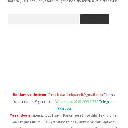
halinde, ilgili içerikler yasal süre içerisinde sitemizden kaldırılacaktır.
Arama
el giriş
betexper.xyz
Reklam ve İletişim:
E-mail:
backlinkpaneli@gmail.com
Teams:
forumhizmeti@gmail.com
Whatsapp: 0262 606 0 726
Telegram:
@karabul
Yasal Uyarı:
Sitemiz, 5651 Sayılı Kanun gereğince Bilgi Teknolojileri
ve İletişim Kurumu (BTK) tarafından onaylanmış bir Yer Sağlayıcı