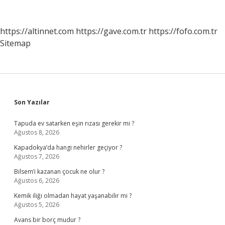
Anlamı
Nedir
https://altinnet.com
https://gave.com.tr
https://fofo.com.tr
Sitemap
Sidebar
Son Yazılar
Tapuda ev satarken eşin rızası gerekir mi ?
Ağustos 8, 2026
Kapadokya’da hangi nehirler geçiyor ?
Ağustos 7, 2026
Bilsem’i kazanan çocuk ne olur ?
Ağustos 6, 2026
Kemik iliği olmadan hayat yaşanabilir mi ?
Ağustos 5, 2026
Avans bir borç mudur ?