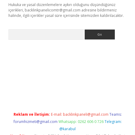
Hukuka ve yasal düzenlemelere aykırı olduğunu düşündüğünüz
içerikleri,
backlinkpanelicomtr@gmail.com
adresine bildirmeniz
halinde, ilgili içerikler yasal süre içerisinde sitemizden kaldırılacaktır.
Arama
exper.xyz
Reklam ve İletişim:
E-mail:
backlinkpaneli@gmail.com
Teams:
forumhizmeti@gmail.com
Whatsapp: 0262 606 0 726
Telegram:
@karabul