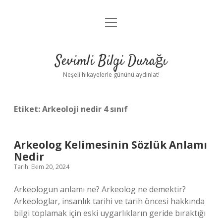
menüyü
Anasayfa
aç
Gizlilik Politikası
Sevimli Bilgi Durağı
Yasal Uyarı
Neşeli hikayelerle gününü aydınlat!
Hakkımızda
Etiket:
Arkeoloji nedir 4 sınıf
Arkeolog Kelimesinin Sözlük Anlamı
Nedir
Tarih: Ekim 20, 2024
Arkeologun anlamı ne? Arkeolog ne demektir?
Arkeologlar, insanlık tarihi ve tarih öncesi hakkında
bilgi toplamak için eski uygarlıkların geride bıraktığı