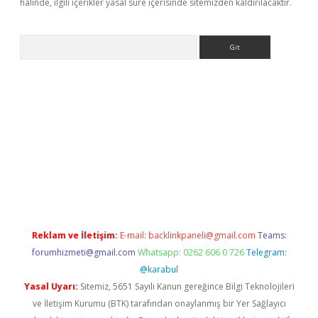
halinde, ilgili içerikler yasal süre içerisinde sitemizden kaldırılacaktır.
Arama
texper.xyz
Reklam ve İletişim:
E-mail:
backlinkpaneli@gmail.com
Teams:
forumhizmeti@gmail.com
Whatsapp: 0262 606 0 726
Telegram:
@karabul
Yasal Uyarı:
Sitemiz, 5651 Sayılı Kanun gereğince Bilgi Teknolojileri
ve İletişim Kurumu (BTK) tarafından onaylanmış bir Yer Sağlayıcı