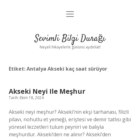
menüyü
Anasayfa
aç
Gizlilik Politikası
Sevimli Bilgi Durağı
Yasal Uyarı
Neşeli hikayelerle gününü aydınlat!
Hakkımızda
Etiket:
Antalya Akseki kaç saat sürüyor
Akseki Neyi Ile Meşhur
Tarih: Ekim 18, 2024
Akseki neyi meşhur? Akseki’nin ekşi tarhanası, filizli
pilavı, nohutlu et yemeği, eriştesi ve demir tatlısı gibi
yöresel lezzetleri tulum peyniri ve balıyla
meşhurdur. Akseki’den ne alınır? Akseki’den