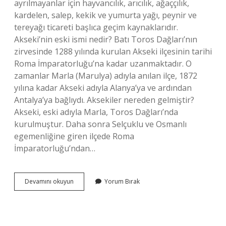
ayrılmayanlar için hayvancılık, arıcılık, ağaççılık,
kardelen, salep, kekik ve yumurta yağı, peynir ve
tereyağı ticareti başlıca geçim kaynaklarıdır.
Akseki’nin eski ismi nedir? Batı Toros Dağları’nın
zirvesinde 1288 yılında kurulan Akseki ilçesinin tarihi
Roma İmparatorluğu’na kadar uzanmaktadır. O
zamanlar Marla (Marulya) adıyla anılan ilçe, 1872
yılına kadar Akseki adıyla Alanya’ya ve ardından
Antalya’ya bağlıydı. Aksekiler nereden gelmiştir?
Akseki, eski adıyla Marla, Toros Dağları’nda
kurulmuştur. Daha sonra Selçuklu ve Osmanlı
egemenliğine giren ilçede Roma
İmparatorluğu’ndan…
Akseki
Devamını okuyun
Yorum Bırak
Neyi
Ile
Meşhur