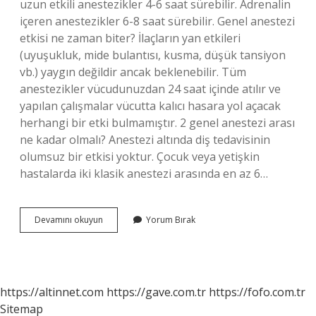
uzun etkili anestezikler 4-6 saat sürebilir. Adrenalin
içeren anestezikler 6-8 saat sürebilir. Genel anestezi
etkisi ne zaman biter? İlaçların yan etkileri
(uyuşukluk, mide bulantısı, kusma, düşük tansiyon
vb.) yaygın değildir ancak beklenebilir. Tüm
anestezikler vücudunuzdan 24 saat içinde atılır ve
yapılan çalışmalar vücutta kalıcı hasara yol açacak
herhangi bir etki bulmamıştır. 2 genel anestezi arası
ne kadar olmalı? Anestezi altında diş tedavisinin
olumsuz bir etkisi yoktur. Çocuk veya yetişkin
hastalarda iki klasik anestezi arasında en az 6…
Genel
Devamını okuyun
Yorum Bırak
Anestezi
En
Fazla
Kaç
Saat
https://altinnet.com
https://gave.com.tr
https://fofo.com.tr
Sürer
Sitemap