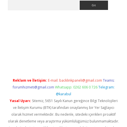
Arama
exper.xyz
Reklam ve İletişim:
E-mail:
backlinkpaneli@gmail.com
Teams:
forumhizmeti@gmail.com
Whatsapp: 0262 606 0 726
Telegram:
@karabul
Yasal Uyarı:
Sitemiz, 5651 Sayılı Kanun gereğince Bilgi Teknolojileri
ve İletişim Kurumu (BTK) tarafından onaylanmış bir Yer Sağlayıcı
olarak hizmet vermektedir. Bu nedenle, sitedeki içerikleri proaktif
olarak denetleme veya araştırma yükümlülüğümüz bulunmamaktadır.