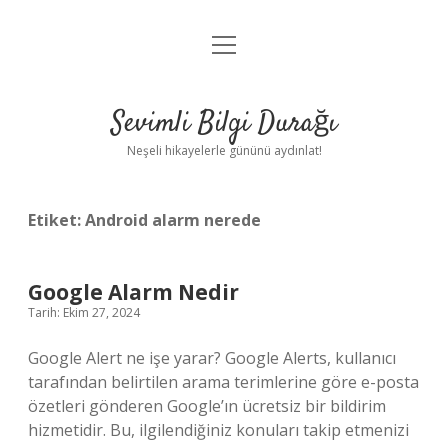
menüyü
Anasayfa
aç
Gizlilik Politikası
Sevimli Bilgi Durağı
Yasal Uyarı
Neşeli hikayelerle gününü aydınlat!
Hakkımızda
Etiket:
Android alarm nerede
Google Alarm Nedir
Tarih: Ekim 27, 2024
Google Alert ne işe yarar? Google Alerts, kullanıcı
tarafından belirtilen arama terimlerine göre e-posta
özetleri gönderen Google’ın ücretsiz bir bildirim
hizmetidir. Bu, ilgilendiğiniz konuları takip etmenizi