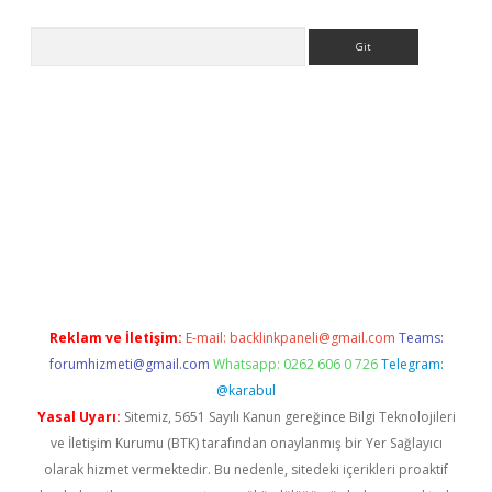
Arama
exper.xyz
Reklam ve İletişim:
E-mail:
backlinkpaneli@gmail.com
Teams:
forumhizmeti@gmail.com
Whatsapp: 0262 606 0 726
Telegram:
@karabul
Yasal Uyarı:
Sitemiz, 5651 Sayılı Kanun gereğince Bilgi Teknolojileri
ve İletişim Kurumu (BTK) tarafından onaylanmış bir Yer Sağlayıcı
olarak hizmet vermektedir. Bu nedenle, sitedeki içerikleri proaktif