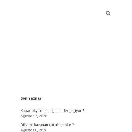
Sidebar
Son Yazılar
betci güncel giriş
betexper.xy
Kapadokya’da hangi nehirler geçiyor ?
Ağustos 7, 2026
Bilsem’i kazanan çocuk ne olur ?
Ağustos 6, 2026