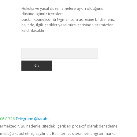
Hukuka ve yasal düzenlemelere aykırı olduğunu
düşündüğünüz içerikleri,
backlinkpanelicomtr@gmail.com
adresine bildirmeniz
halinde, ilgili içerikler yasal süre içerisinde sitemizden
kaldırılacaktır.
Arama
06 0 726
Telegram: @karabul
vermektedir. Bu nedenle, sitedeki içerikleri proaktif olarak denetleme
luğu kabul etmiş sayılırlar. Bu internet sitesi, herhangi bir marka,