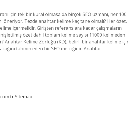
anı için tek bir kural olmasa da birçok SEO uzmanı, her 100
nı öneriyor. Tezde anahtar kelime kaç tane olmalı? Her özet,
elime içermelidir. Girişten referanslara kadar çalışmaların
enişletilmiş özet dahil toplam kelime sayısı 11000 kelimeden
? Anahtar Kelime Zorluğu (KD), belirli bir anahtar kelime içi
lacağını tahmin eden bir SEO metriğidir. Anahtar…
.com.tr
Sitemap