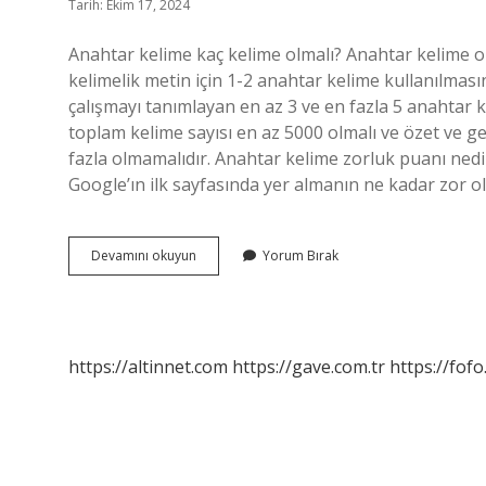
Tarih: Ekim 17, 2024
Anahtar kelime kaç kelime olmalı? Anahtar kelime or
kelimelik metin için 1-2 anahtar kelime kullanılması
çalışmayı tanımlayan en az 3 ve en fazla 5 anahtar k
toplam kelime sayısı en az 5000 olmalı ve özet ve g
fazla olmamalıdır. Anahtar kelime zorluk puanı nedir
Google’ın ilk sayfasında yer almanın ne kadar zor o
Anahtar
Devamını okuyun
Yorum Bırak
Kelime
En
Az
Kaç
Olmalı
https://altinnet.com
https://gave.com.tr
https://fofo