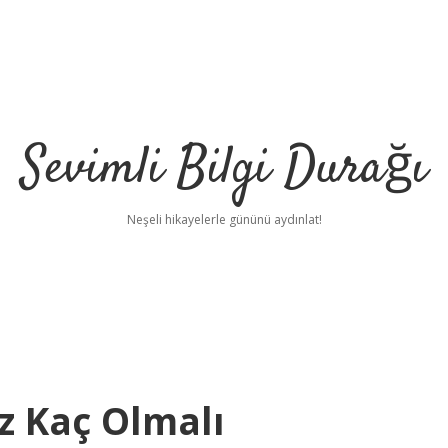
Sevimli Bilgi Durağı
Neşeli hikayelerle gününü aydınlat!
z Kaç Olmalı