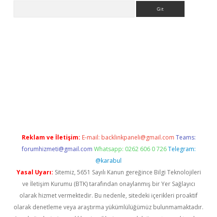
Arama
exper.xyz
Reklam ve İletişim:
E-mail:
backlinkpaneli@gmail.com
Teams:
forumhizmeti@gmail.com
Whatsapp: 0262 606 0 726
Telegram:
@karabul
Yasal Uyarı:
Sitemiz, 5651 Sayılı Kanun gereğince Bilgi Teknolojileri
ve İletişim Kurumu (BTK) tarafından onaylanmış bir Yer Sağlayıcı
olarak hizmet vermektedir. Bu nedenle, sitedeki içerikleri proaktif
olarak denetleme veya araştırma yükümlülüğümüz bulunmamaktadır.