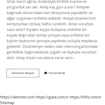
ishal, karın ağrısı, bulantıyla birlikte kusma ve
yorgunluk yer alır. Amip kaç gün sürer? Amipler
bağırsak duvarından kan dolaşımına yayılabilir ve
diğer organları enfekte edebilir. Amipli dizanterinin
semptomları birkaç hafta sürebilir. Amip vücuttan
nasıl atılır? Kişiden kişiye bulaşma, enfekte bir
kişiyle doğrudan temas yoluyla veya enfekte bir
kişinin dışkısının çevreye yayılması yoluyla meydana
gelebilir. Dizanteriye neden olan mikroorganizmalar
genellikle bağırsaklarda çoğalır ve dışkıyla vücuttan
atılır. Amip insan vücuduna zarar verir…
Amip
Devamını okuyun
Yorum Bırak
Ağrı
Yapar
Mı
https://altinnet.com
https://gave.com.tr
https://fofo.com.tr
Sitemap