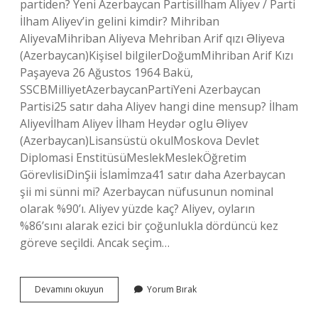
partiden? Yeni Azerbaycan Partisiİlham Aliyev / Parti
İlham Aliyev’in gelini kimdir? Mihriban
AliyevaMihriban Aliyeva Mehriban Arif qızı Əliyeva
(Azerbaycan)Kişisel bilgilerDoğumMihriban Arif Kızı
Paşayeva 26 Ağustos 1964 Bakü,
SSCBMilliyetAzerbaycanPartiYeni Azerbaycan
Partisi25 satır daha Aliyev hangi dine mensup? İlham
Aliyevİlham Aliyev İlham Heydər oglu Əliyev
(Azerbaycan)Lisansüstü okulMoskova Devlet
Diplomasi EnstitüsüMeslekMeslekÖğretim
GörevlisiDinŞii İslamİmza41 satır daha Azerbaycan
şii mi sünni mi? Azerbaycan nüfusunun nominal
olarak %90’ı. Aliyev yüzde kaç? Aliyev, oyların
%86’sını alarak ezici bir çoğunlukla dördüncü kez
göreve seçildi. Ancak seçim…
Ilham
Devamını okuyun
Yorum Bırak
Aliyev
Alevi