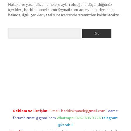
Hukuka ve yasal düzenlemelere aykırı olduğunu düşündüğünüz
içerikleri,
backlinkpanelicomtr@gmail.com
adresine bildirmeniz
halinde, ilgili içerikler yasal süre içerisinde sitemizden kaldırılacaktır.
Arama
exper.xyz
Reklam ve İletişim:
E-mail:
backlinkpaneli@gmail.com
Teams:
forumhizmeti@gmail.com
Whatsapp: 0262 606 0 726
Telegram:
@karabul