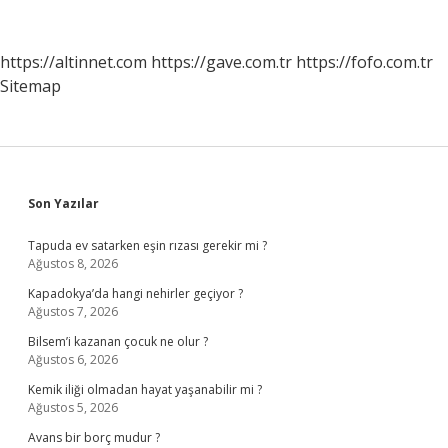
Mi
Sünni
Mi
https://altinnet.com
https://gave.com.tr
https://fofo.com.tr
Sitemap
Sidebar
Son Yazılar
Tapuda ev satarken eşin rızası gerekir mi ?
Ağustos 8, 2026
Kapadokya’da hangi nehirler geçiyor ?
Ağustos 7, 2026
Bilsem’i kazanan çocuk ne olur ?
Ağustos 6, 2026
Kemik iliği olmadan hayat yaşanabilir mi ?
Ağustos 5, 2026
Avans bir borç mudur ?