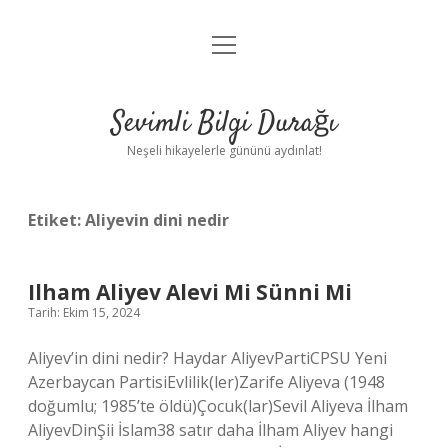
menüyü
Anasayfa
aç
Gizlilik Politikası
Sevimli Bilgi Durağı
Yasal Uyarı
Neşeli hikayelerle gününü aydınlat!
Hakkımızda
Etiket:
Aliyevin dini nedir
Ilham Aliyev Alevi Mi Sünni Mi
Tarih: Ekim 15, 2024
Aliyev’in dini nedir? Haydar AliyevPartiCPSU Yeni
Azerbaycan PartisiEvlilik(ler)Zarife Aliyeva (1948
doğumlu; 1985’te öldü)Çocuk(lar)Sevil Aliyeva İlham
AliyevDinŞii İslam38 satır daha İlham Aliyev hangi