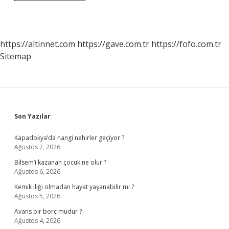
Uçuşlarda
Bagaj
Nasıl
Oluyor
https://altinnet.com
https://gave.com.tr
https://fofo.com.tr
Sitemap
Sidebar
Son Yazılar
Kapadokya’da hangi nehirler geçiyor ?
Ağustos 7, 2026
Bilsem’i kazanan çocuk ne olur ?
Ağustos 6, 2026
Kemik iliği olmadan hayat yaşanabilir mi ?
Ağustos 5, 2026
Avans bir borç mudur ?
Ağustos 4, 2026