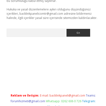
bu sorumluluğu kabul etmiş sayılırlar.
Hukuka ve yasal düzenlemelere aykırı olduğunu düşündüğünüz
içerikleri,
backlinkpanelicomtr@gmail.com
adresine bildirmeniz
halinde, ilgili içerikler yasal süre içerisinde sitemizden kaldırılacaktır.
Arama
yz
Reklam ve İletişim:
E-mail:
backlinkpaneli@gmail.com
Teams:
forumhizmeti@gmail.com
Whatsapp: 0262 606 0 726
Telegram: