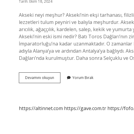
Tarih: Ekim 18, 2024
Akseki neyi meşhur? Akseki’nin ekşi tarhanası, filizli 
lezzetleri tulum peyniri ve balıyla meşhurdur. Akseki
arıcılık, ağaççılık, kardelen, salep, kekik ve yumurta 
Akseki’nin eski ismi nedir? Batı Toros Dağları’nın zi
İmparatorluğu’na kadar uzanmaktadır. O zamanlar Mar
adıyla Alanya’ya ve ardından Antalya’ya bağlıydı. Ak
Dağları’nda kurulmuştur. Daha sonra Selçuklu ve 
Akseki
Devamını okuyun
Yorum Bırak
Neyi
Ile
Meşhur
https://altinnet.com
https://gave.com.tr
https://fofo