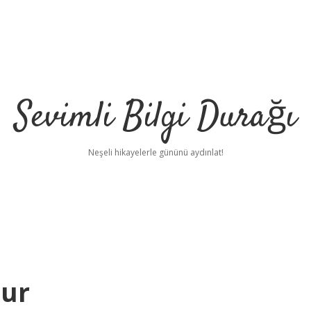
Sevimli Bilgi Durağı
Neşeli hikayelerle gününü aydınlat!
hur