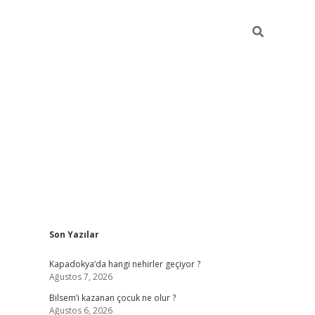
Sidebar
Son Yazılar
betci güncel giriş
betexper.xy
Kapadokya’da hangi nehirler geçiyor ?
Ağustos 7, 2026
Bilsem’i kazanan çocuk ne olur ?
Ağustos 6, 2026