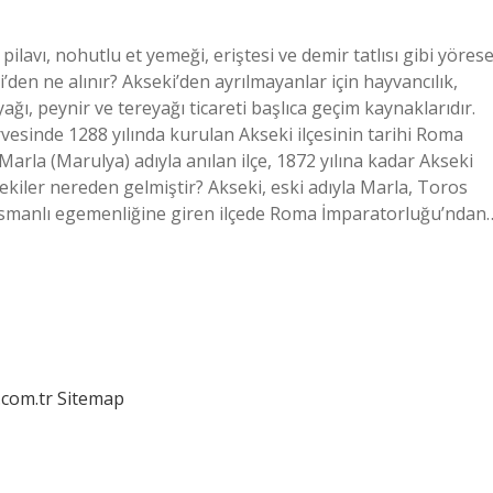
pilavı, nohutlu et yemeği, eriştesi ve demir tatlısı gibi yörese
’den ne alınır? Akseki’den ayrılmayanlar için hayvancılık,
yağı, peynir ve tereyağı ticareti başlıca geçim kaynaklarıdır.
rvesinde 1288 yılında kurulan Akseki ilçesinin tarihi Roma
la (Marulya) adıyla anılan ilçe, 1872 yılına kadar Akseki
sekiler nereden gelmiştir? Akseki, eski adıyla Marla, Toros
Osmanlı egemenliğine giren ilçede Roma İmparatorluğu’ndan
.com.tr
Sitemap