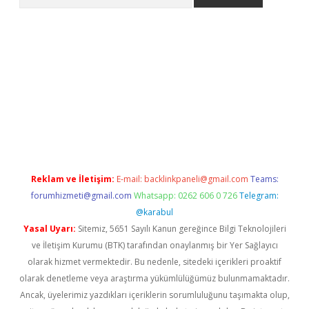
 güncel giriş
betexper.xyz
Reklam ve İletişim:
E-mail:
backlinkpaneli@gmail.com
Teams:
forumhizmeti@gmail.com
Whatsapp: 0262 606 0 726
Telegram:
@karabul
Yasal Uyarı:
Sitemiz, 5651 Sayılı Kanun gereğince Bilgi Teknolojileri
ve İletişim Kurumu (BTK) tarafından onaylanmış bir Yer Sağlayıcı
olarak hizmet vermektedir. Bu nedenle, sitedeki içerikleri proaktif
olarak denetleme veya araştırma yükümlülüğümüz bulunmamaktadır.
Ancak, üyelerimiz yazdıkları içeriklerin sorumluluğunu taşımakta olup,