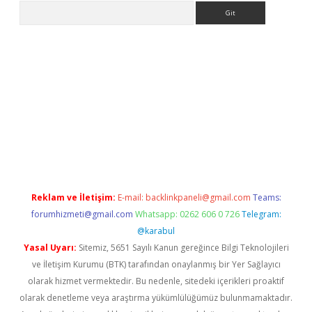
Arama
exper.xyz
Reklam ve İletişim:
E-mail:
backlinkpaneli@gmail.com
Teams:
forumhizmeti@gmail.com
Whatsapp: 0262 606 0 726
Telegram:
@karabul
Yasal Uyarı:
Sitemiz, 5651 Sayılı Kanun gereğince Bilgi Teknolojileri
ve İletişim Kurumu (BTK) tarafından onaylanmış bir Yer Sağlayıcı
olarak hizmet vermektedir. Bu nedenle, sitedeki içerikleri proaktif
olarak denetleme veya araştırma yükümlülüğümüz bulunmamaktadır.