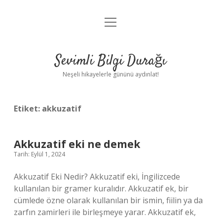
menüyü
Anasayfa
aç
Gizlilik Politikası
Sevimli Bilgi Durağı
Yasal Uyarı
Neşeli hikayelerle gününü aydınlat!
Hakkımızda
Etiket:
akkuzatif
Akkuzatif eki ne demek
Tarih: Eylül 1, 2024
Akkuzatif Eki Nedir? Akkuzatif eki, İngilizcede
kullanılan bir gramer kuralıdır. Akkuzatif ek, bir
cümlede özne olarak kullanılan bir ismin, fiilin ya da
zarfın zamirleri ile birleşmeye yarar. Akkuzatif ek,