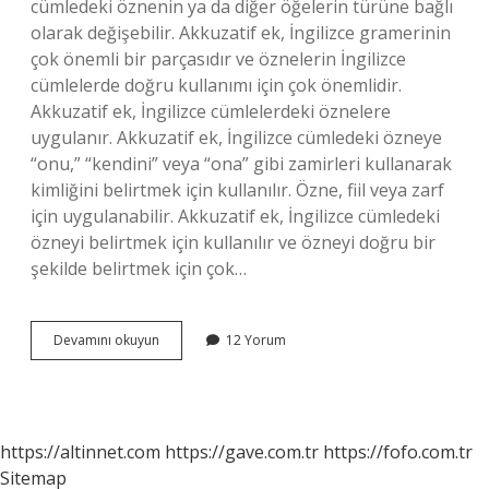
cümledeki öznenin ya da diğer öğelerin türüne bağlı
olarak değişebilir. Akkuzatif ek, İngilizce gramerinin
çok önemli bir parçasıdır ve öznelerin İngilizce
cümlelerde doğru kullanımı için çok önemlidir.
Akkuzatif ek, İngilizce cümlelerdeki öznelere
uygulanır. Akkuzatif ek, İngilizce cümledeki özneye
“onu,” “kendini” veya “ona” gibi zamirleri kullanarak
kimliğini belirtmek için kullanılır. Özne, fiil veya zarf
için uygulanabilir. Akkuzatif ek, İngilizce cümledeki
özneyi belirtmek için kullanılır ve özneyi doğru bir
şekilde belirtmek için çok…
Akkuzatif
Devamını okuyun
12 Yorum
eki
ne
demek
https://altinnet.com
https://gave.com.tr
https://fofo.com.tr
Sitemap