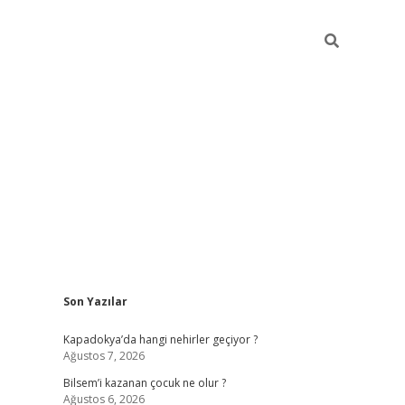
Sidebar
Son Yazılar
betci güncel giriş
betexper.xy
Kapadokya’da hangi nehirler geçiyor ?
Ağustos 7, 2026
Bilsem’i kazanan çocuk ne olur ?
Ağustos 6, 2026