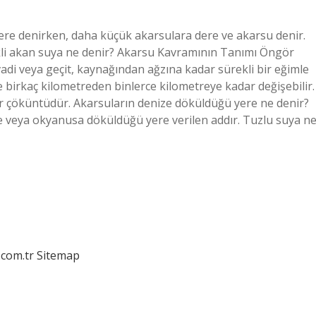
ere denirken, daha küçük akarsulara dere ve akarsu denir.
li akan suya ne denir? Akarsu Kavramının Tanımı Öngör
 vadi veya geçit, kaynağından ağzına kadar sürekli bir eğimle
 birkaç kilometreden binlerce kilometreye kadar değişebilir.
bir çöküntüdür. Akarsuların denize döküldüğü yere ne denir?
ze veya okyanusa döküldüğü yere verilen addır. Tuzlu suya n
.com.tr
Sitemap