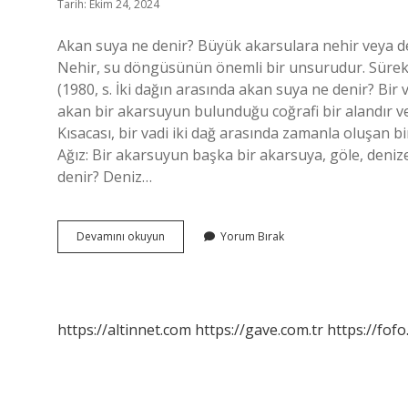
Tarih: Ekim 24, 2024
Akan suya ne denir? Büyük akarsulara nehir veya d
Nehir, su döngüsünün önemli bir unsurudur. Sürek
(1980, s. İki dağın arasında akan suya ne denir? Bir
akan bir akarsuyun bulunduğu coğrafi bir alandır ve
Kısacası, bir vadi iki dağ arasında zamanla oluşan 
Ağız: Bir akarsuyun başka bir akarsuya, göle, deni
denir? Deniz…
Denize
Devamını okuyun
Yorum Bırak
Akan
Suya
Ne
Denir
https://altinnet.com
https://gave.com.tr
https://fofo