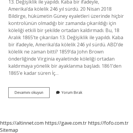
13. Değişiklik ile yapıldı. Kaba bir ifadeyle,
Amerika’da kölelik 246 yıl sürdü. 20 Nisan 2018
Bildirge, hükümetin Güney eyaletleri üzerinde hiçbir
kontrolünün olmadığı bir zamanda çıkarıldığı için
köleliği etkili bir şekilde ortadan kaldırmadı. Bu, 18
Aralık 1865’te çıkarılan 13. Değişiklik ile yapıldı. Kaba
bir ifadeyle, Amerika’da kölelik 246 yıl sürdü. ABD’de
kölelik ne zaman bitti? 1859’da John Brown
önderliğinde Virginia eyaletinde köleliği ortadan
kaldırmaya yönelik bir ayaklanma başladı. 1861’den
1865’e kadar süren İç…
Kölelik
Devamını okuyun
Yorum Bırak
Kaç
Yıl
Sürdü
https://altinnet.com
https://gave.com.tr
https://fofo.com.tr
Sitemap