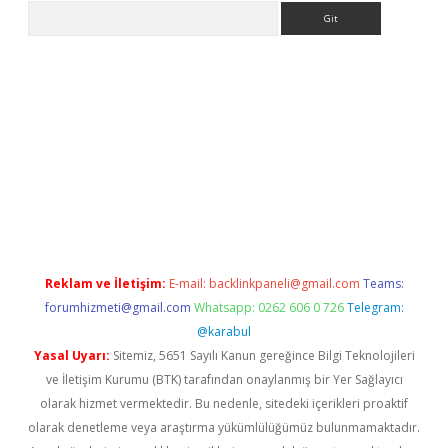
Arama
texper.xyz
Reklam ve İletişim:
E-mail:
backlinkpaneli@gmail.com
Teams:
forumhizmeti@gmail.com
Whatsapp: 0262 606 0 726
Telegram:
@karabul
Yasal Uyarı:
Sitemiz, 5651 Sayılı Kanun gereğince Bilgi Teknolojileri
ve İletişim Kurumu (BTK) tarafından onaylanmış bir Yer Sağlayıcı
olarak hizmet vermektedir. Bu nedenle, sitedeki içerikleri proaktif
olarak denetleme veya araştırma yükümlülüğümüz bulunmamaktadır.