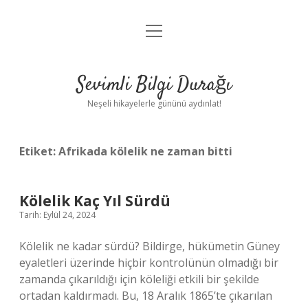
menüyü
Anasayfa
aç
Gizlilik Politikası
Sevimli Bilgi Durağı
Yasal Uyarı
Neşeli hikayelerle gününü aydınlat!
Hakkımızda
Etiket:
Afrikada kölelik ne zaman bitti
Kölelik Kaç Yıl Sürdü
Tarih: Eylül 24, 2024
Kölelik ne kadar sürdü? Bildirge, hükümetin Güney
eyaletleri üzerinde hiçbir kontrolünün olmadığı bir
zamanda çıkarıldığı için köleliği etkili bir şekilde
ortadan kaldırmadı. Bu, 18 Aralık 1865’te çıkarılan