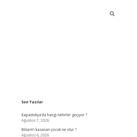
Sidebar
Son Yazılar
betci güncel giriş
betexper.x
Kapadokya’da hangi nehirler geçiyor ?
Ağustos 7, 2026
Bilsem’i kazanan çocuk ne olur ?
Ağustos 6, 2026