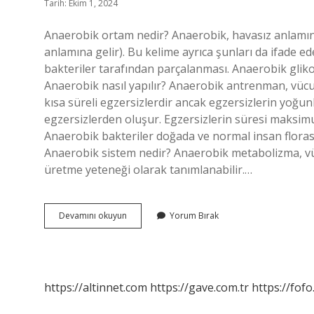
Tarih: Ekim 1, 2024
Anaerobik ortam nedir? Anaerobik, havasız anlamına
anlamına gelir). Bu kelime ayrıca şunları da ifade 
bakteriler tarafından parçalanması. Anaerobik gliko
Anaerobik nasıl yapılır? Anaerobik antrenman, vücu
kısa süreli egzersizlerdir ancak egzersizlerin yoğu
egzersizlerden oluşur. Egzersizlerin süresi maksim
Anaerobik bakteriler doğada ve normal insan floras
Anaerobik sistem nedir? Anaerobik metabolizma, v
üretme yeteneği olarak tanımlanabilir.…
Anaerobik
Devamını okuyun
Yorum Bırak
Ortam
Nasıl
Sağlanır
https://altinnet.com
https://gave.com.tr
https://fofo