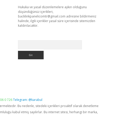
Hukuka ve yasal düzenlemelere aykırı olduğunu
düşündüğünüz içerikleri,
backlinkpanelicomtr@gmail.com
adresine bildirmeniz
halinde, ilgili içerikler yasal süre içerisinde sitemizden
kaldırılacaktır.
Arama
06 0 726
Telegram: @karabul
vermektedir. Bu nedenle, sitedeki içerikleri proaktif olarak denetleme
luğu kabul etmiş sayılırlar. Bu internet sitesi, herhangi bir marka,