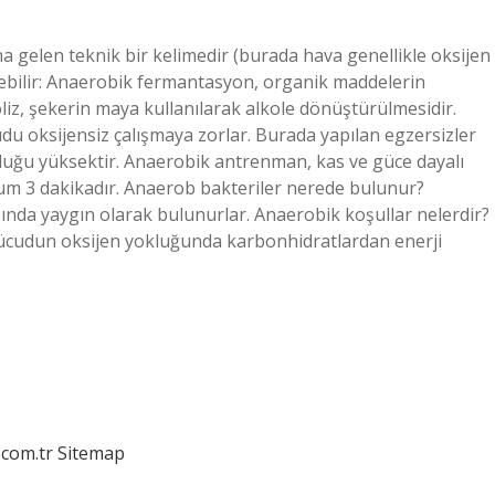
 gelen teknik bir kelimedir (burada hava genellikle oksijen
edebilir: Anaerobik fermantasyon, organik maddelerin
liz, şekerin maya kullanılarak alkole dönüştürülmesidir.
du oksijensiz çalışmaya zorlar. Burada yapılan egzersizler
nluğu yüksektir. Anaerobik antrenman, kas ve güce dayalı
um 3 dakikadır. Anaerob bakteriler nerede bulunur?
ında yaygın olarak bulunurlar. Anaerobik koşullar nelerdir?
ücudun oksijen yokluğunda karbonhidratlardan enerji
.com.tr
Sitemap