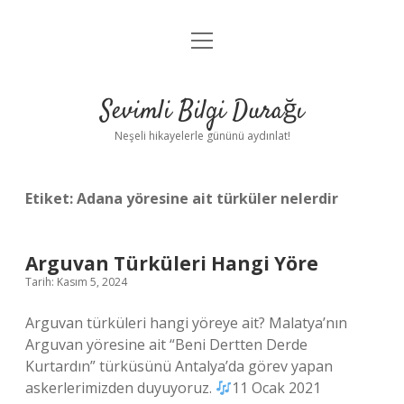
menüyü
Anasayfa
aç
Gizlilik Politikası
Sevimli Bilgi Durağı
Yasal Uyarı
Neşeli hikayelerle gününü aydınlat!
Hakkımızda
Etiket:
Adana yöresine ait türküler nelerdir
Arguvan Türküleri Hangi Yöre
Tarih: Kasım 5, 2024
Arguvan türküleri hangi yöreye ait? Malatya’nın
Arguvan yöresine ait “Beni Dertten Derde
Kurtardın” türküsünü Antalya’da görev yapan
askerlerimizden duyuyoruz.
11 Ocak 2021