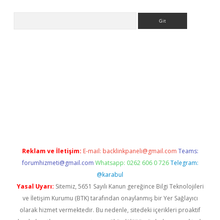
Arama
exper.xyz
Reklam ve İletişim:
E-mail:
backlinkpaneli@gmail.com
Teams:
forumhizmeti@gmail.com
Whatsapp: 0262 606 0 726
Telegram:
@karabul
Yasal Uyarı:
Sitemiz, 5651 Sayılı Kanun gereğince Bilgi Teknolojileri
ve İletişim Kurumu (BTK) tarafından onaylanmış bir Yer Sağlayıcı
olarak hizmet vermektedir. Bu nedenle, sitedeki içerikleri proaktif