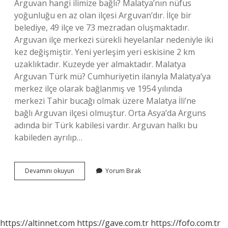
Arguvan hangi ilimize bağlı? Malatya’nın nüfus
yoğunluğu en az olan ilçesi Arguvan’dır. İlçe bir
belediye, 49 ilçe ve 73 mezradan oluşmaktadır.
Arguvan ilçe merkezi sürekli heyelanlar nedeniyle iki
kez değişmiştir. Yeni yerleşim yeri eskisine 2 km
uzaklıktadır. Kuzeyde yer almaktadır. Malatya
Arguvan Türk mü? Cumhuriyetin ilanıyla Malatya’ya
merkez ilçe olarak bağlanmış ve 1954 yılında
merkezi Tahir bucağı olmak üzere Malatya İli’ne
bağlı Arguvan ilçesi olmuştur. Orta Asya’da Arguns
adında bir Türk kabilesi vardır. Arguvan halkı bu
kabileden ayrılıp…
Arguvan
Devamını okuyun
Yorum Bırak
Türküleri
Hangi
Yöre
https://altinnet.com
https://gave.com.tr
https://fofo.com.tr