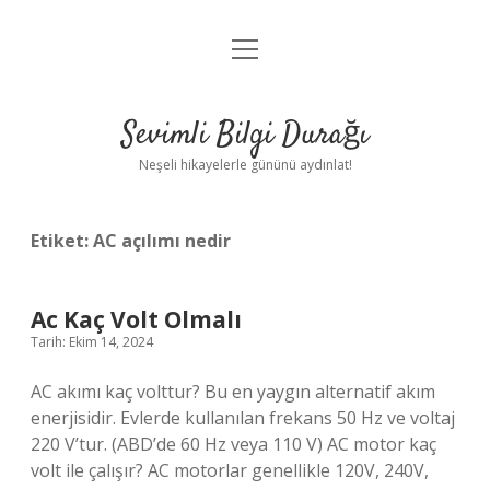
menüyü
Anasayfa
aç
Gizlilik Politikası
Sevimli Bilgi Durağı
Yasal Uyarı
Neşeli hikayelerle gününü aydınlat!
Hakkımızda
Etiket:
AC açılımı nedir
Ac Kaç Volt Olmalı
Tarih: Ekim 14, 2024
AC akımı kaç volttur? Bu en yaygın alternatif akım
enerjisidir. Evlerde kullanılan frekans 50 Hz ve voltaj
220 V’tur. (ABD’de 60 Hz veya 110 V) AC motor kaç
volt ile çalışır? AC motorlar genellikle 120V, 240V,