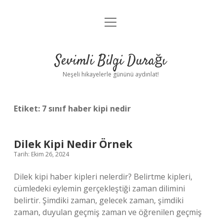
menüyü
Anasayfa
aç
Gizlilik Politikası
Sevimli Bilgi Durağı
Yasal Uyarı
Neşeli hikayelerle gününü aydınlat!
Hakkımızda
Etiket:
7 sınıf haber kipi nedir
Dilek Kipi Nedir Örnek
Tarih: Ekim 26, 2024
Dilek kipi haber kipleri nelerdir? Belirtme kipleri,
cümledeki eylemin gerçekleştiği zaman dilimini
belirtir. Şimdiki zaman, gelecek zaman, şimdiki
zaman, duyulan geçmiş zaman ve öğrenilen geçmiş