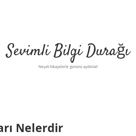
Sevimli Bilgi Durağı
Neşeli hikayelerle gününü aydınlat!
arı Nelerdir