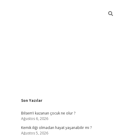
Sidebar
Son Yazılar
betci güncel giriş
betexper.xyz
Bilsem’i kazanan çocuk ne olur ?
Ağustos 6, 2026
Kemik iliği olmadan hayat yaşanabilir mi ?
Ağustos 5, 2026