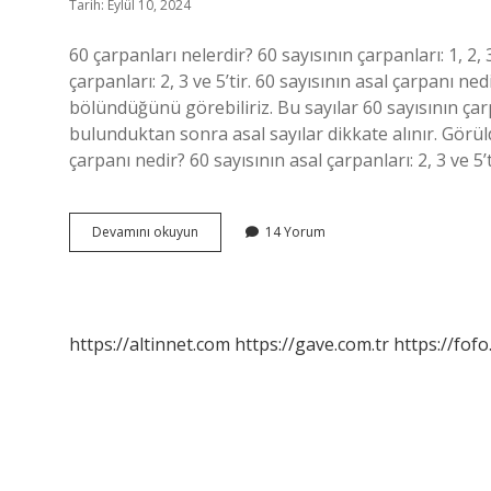
Tarih: Eylül 10, 2024
60 çarpanları nelerdir? 60 sayısının çarpanları: 1, 2, 3,
çarpanları: 2, 3 ve 5’tir. 60 sayısının asal çarpanı nedi
bölündüğünü görebiliriz. Bu sayılar 60 sayısının çarp
bulunduktan sonra asal sayılar dikkate alınır. Görüldü
çarpanı nedir? 60 sayısının asal çarpanları: 2, 3 ve 5
60
Devamını okuyun
14 Yorum
Sayısının
Çarpanları
Nelerdir
https://altinnet.com
https://gave.com.tr
https://fofo