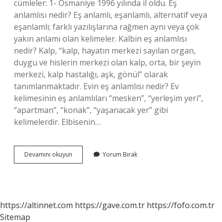
cümleler: 1- Osmaniye 1996 yılında il oldu. Eş
anlamlısı nedir? Eş anlamlı, eşanlamlı, alternatif veya
eşanlamlı; farklı yazılışlarına rağmen aynı veya çok
yakın anlamı olan kelimeler. Kalbin eş anlamlısı
nedir? Kalp, “kalp, hayatın merkezi sayılan organ,
duygu ve hislerin merkezi olan kalp, orta, bir şeyin
merkezi, kalp hastalığı, aşk, gönül” olarak
tanımlanmaktadır. Evin eş anlamlısı nedir? Ev
kelimesinin eş anlamlıları “mesken”, “yerleşim yeri”,
“apartman”, “konak”, “yaşanacak yer” gibi
kelimelerdir. Elbisenin…
Şehir
Devamını okuyun
Yorum Bırak
Şehirin
Eş
Anlamlısı
Nedir
https://altinnet.com
https://gave.com.tr
https://fofo.com.tr
Sitemap