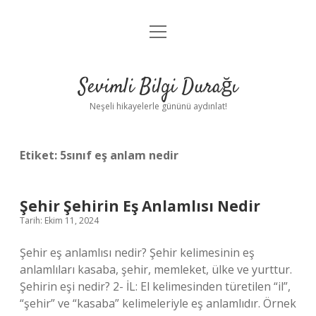
menüyü
Anasayfa
aç
Gizlilik Politikası
Sevimli Bilgi Durağı
Yasal Uyarı
Neşeli hikayelerle gününü aydınlat!
Hakkımızda
Etiket:
5sınıf eş anlam nedir
Şehir Şehirin Eş Anlamlısı Nedir
Tarih: Ekim 11, 2024
Şehir eş anlamlısı nedir? Şehir kelimesinin eş
anlamlıları kasaba, şehir, memleket, ülke ve yurttur.
Şehirin eşi nedir? 2- İL: El kelimesinden türetilen “il”,
“şehir” ve “kasaba” kelimeleriyle eş anlamlıdır. Örnek