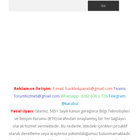
Arama
exper.xyz
Reklam ve İletişim:
E-mail:
backlinkpaneli@gmail.com
Teams:
forumhizmeti@gmail.com
Whatsapp: 0262 606 0 726
Telegram:
@karabul
Yasal Uyarı:
Sitemiz, 5651 Sayılı Kanun gereğince Bilgi Teknolojileri
ve İletişim Kurumu (BTK) tarafından onaylanmış bir Yer Sağlayıcı
olarak hizmet vermektedir. Bu nedenle, sitedeki içerikleri proaktif
olarak denetleme veya araştırma yükümlülüğümüz bulunmamaktadır.